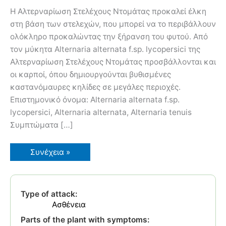
H Αλτερναρίωση Στελέχους Ντομάτας προκαλεί έλκη
στη βάση των στελεχών, που μπορεί να το περιβάλλουν
ολόκληρο προκαλώντας την ξήρανση του φυτού. Από
τον μύκητα Alternaria alternata f.sp. lycopersici της
Αλτερναρίωση Στελέχους Ντομάτας προσβάλλονται και
οι καρποί, όπου δημιουργούνται βυθισμένες
καστανόμαυρες κηλίδες σε μεγάλες περιοχές.
Επιστημονικό όνομα: Alternaria alternata f.sp.
lycopersici, Alternaria alternata, Alternaria tenuis
Συμπτώματα […]
Αλτερναρίωση
Συνέχεια »
Στελέχους
Ντομάτας
Type of attack:
Ασθένεια
Parts of the plant with symptoms: