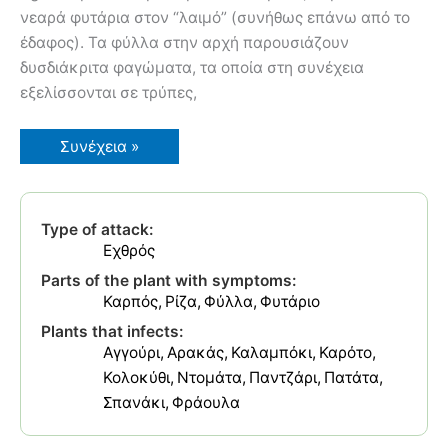
νεαρά φυτάρια στον “λαιμό” (συνήθως επάνω από το
έδαφος). Τα φύλλα στην αρχή παρουσιάζουν
δυσδιάκριτα φαγώματα, τα οποία στη συνέχεια
εξελίσσονται σε τρύπες,
Αγρότιδες
Συνέχεια »
Καραφατμέ
Κοφτοσκούληκα
Type of attack:
Εχθρός
Parts of the plant with symptoms:
Καρπός
Ρίζα
Φύλλα
Φυτάριο
Plants that infects:
Αγγούρι
Αρακάς
Καλαμπόκι
Καρότο
Κολοκύθι
Ντομάτα
Παντζάρι
Πατάτα
Σπανάκι
Φράουλα