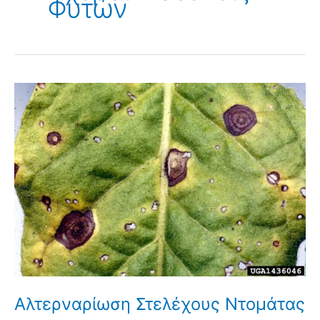
Φυτών
Αλτερναρίωση Στελέχους Ντομάτας