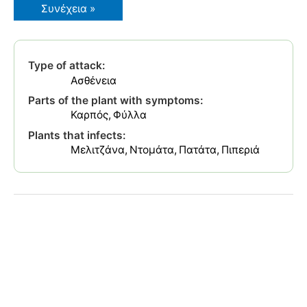
Αλτερναρίωση
Συνέχεια »
Πατάτας
Type of attack:
Ασθένεια
Parts of the plant with symptoms:
Καρπός
Φύλλα
Plants that infects:
Μελιτζάνα
Ντομάτα
Πατάτα
Πιπεριά