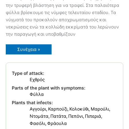
την τρυφερή βλάστηση για να τραφεί. Στα παλαιότερα
φύλλα βρίσκουμε τις νύμφες τελευταίου σταδίου. Τα
νύγματά του προκαλούν αποχρωματισμούς και
νεκρώσεις ενώ τα κολλώδη εκκρίματά του λερώνουν
την παραγωγή και υποβαθμίζουν
Αλευρώδης
Συνέχεια »
των
Θερμοκηπίων
Type of attack:
Εχθρός
Parts of the plant with symptoms:
Φύλλα
Plants that infects:
Αγγούρι
Καρπούζι
Κολοκύθι
Μαρούλι
Ντομάτα
Πατάτα
Πεπόνι
Πιπεριά
Φασόλι
Φράουλα