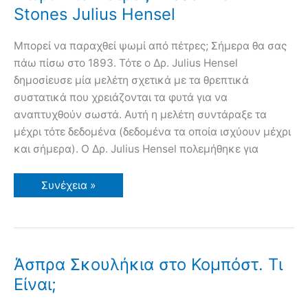
στον
Stones Julius Hensel
Κήπο
μας
Μπορεί να παραχθεί ψωμί από πέτρες; Σήμερα θα σας
πάω πίσω στο 1893. Τότε ο Δρ. Julius Hensel
δημοσίευσε μία μελέτη σχετικά με τα θρεπτικά
συστατικά που χρειάζονται τα φυτά για να
αναπτυχθούν σωστά. Αυτή η μελέτη συντάραξε τα
μέχρι τότε δεδομένα (δεδομένα τα οποία ισχύουν μέχρι
και σήμερα). Ο Δρ. Julius Hensel πολεμήθηκε για
Ψωμί
Συνέχεια »
Από
Πέτρες
Bread
From
Stones
Julius
Hensel
Άσπρα Σκουλήκια στο Κομπόστ. Τι
Είναι;