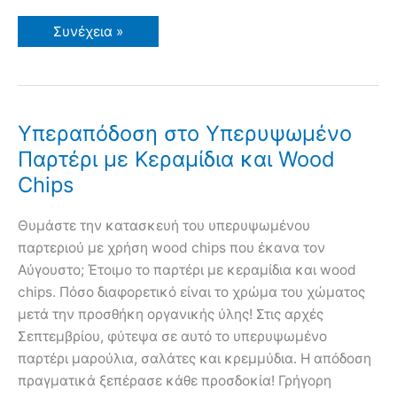
Πότε
Συνέχεια »
Ρίχνω
Λίπασμα
σε
Δέντρα
και
Λαχανικά
Υπεραπόδοση στο Υπερυψωμένο
Παρτέρι με Κεραμίδια και Wood
Chips
Θυμάστε την κατασκευή του υπερυψωμένου
παρτεριού με χρήση wood chips που έκανα τον
Αύγουστο; Έτοιμο το παρτέρι με κεραμίδια και wood
chips. Πόσο διαφορετικό είναι το χρώμα του χώματος
μετά την προσθήκη οργανικής ύλης! Στις αρχές
Σεπτεμβρίου, φύτεψα σε αυτό το υπερυψωμένο
παρτέρι μαρούλια, σαλάτες και κρεμμύδια. Η απόδοση
πραγματικά ξεπέρασε κάθε προσδοκία! Γρήγορη