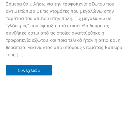
Σήμερα θα μιλήσω για την τροφοπενία αζώτου που
αντιμετώπισα με τις ντομάτες που μεγαλώνω στην
ταράτσα του σπιτιού στην πόλη. Τις μεγαλώνω σε
“γλάστρες” που έφτιαξα από σακιά. Θα δούμε τις
συνθήκες κάτω από τις οποίες αναπτύχθηκε η
τροφοπενία αζώτου και ποια τελικά ήταν η αιτία και η
θεραπεία. Ξεκινώντας από σπόρους ντομάτας Έσπειρα
τους […]
Τροφοπενία
Συνέχεια »
αζώτου
σε
ντοματιές,
που
καλλιεργούνται
σε
σακιά
αντί
για
γλάστρες
στην
ταράτσα