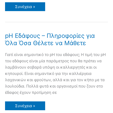
Έδαφος
Συνέχεια »
Λιπάσματα
και
Θρεπτικές
Ουσίες
για
τα
Φυτά
pH Εδάφους – Πληροφορίες για
συνέχεια…
Όλα Όσα Θέλετε να Μάθετε
Γιατί είναι σημαντικό το pH του εδάφους; Η τιμή του pH
του εδάφους είναι μία παράμετρος που θα πρέπει να
λαμβάνουν σοβαρά υπόψη οι καλλιεργητές και οι
κηπουροί. Είναι σημαντικό για την καλλιέργεια
λαχανικών και φρούτων, αλλά και για τον κήπο με τα
λουλούδια. Πολλά φυτά και οργανισμοί που ζουν στο
έδαφος έχουν προτίμηση σε
pH
Συνέχεια »
Εδάφους