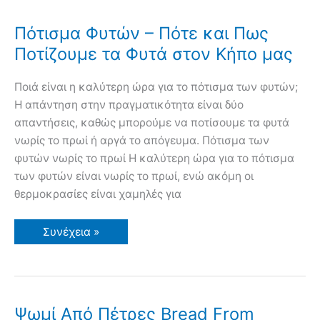
(θρυμματισμένου
ξύλου)
για
Πότισμα Φυτών – Πότε και Πως
την
Βελτίωση
Ποτίζουμε τα Φυτά στον Κήπο μας
του
Χώματος
(Εδάφους).
Ποιά είναι η καλύτερη ώρα για το πότισμα των φυτών;
Οφέλη,
Τεχνικές,
Η απάντηση στην πραγματικότητα είναι δύο
Εμπειρίες
απαντήσεις, καθώς μπορούμε να ποτίσουμε τα φυτά
νωρίς το πρωί ή αργά το απόγευμα. Πότισμα των
φυτών νωρίς το πρωί Η καλύτερη ώρα για το πότισμα
των φυτών είναι νωρίς το πρωί, ενώ ακόμη οι
θερμοκρασίες είναι χαμηλές για
Πότισμα
Συνέχεια »
Φυτών
–
Πότε
και
Πως
Ποτίζουμε
τα
Ψωμί Από Πέτρες Bread From
Φυτά