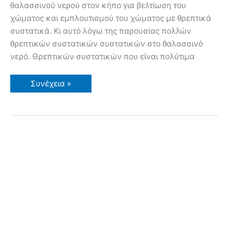
θαλασσινού νερού στον κήπο για βελτίωση του
χώματος και εμπλουτισμού του χώματος με θρεπτικά
συστατικά. Κι αυτό λόγω της παρουσίας πολλών
θρεπτικών συστατικών συστατικών στο θαλασσινό
νερό. Θρεπτικών συστατικών που είναι πολύτιμα
Πότισμα
Συνέχεια »
με
θαλασσινό
νερό
στον
κήπο;
Πως
μπορεί
να
χρησιμοποιηθεί
το
θαλασσινό
νερό
στον
κήπο;