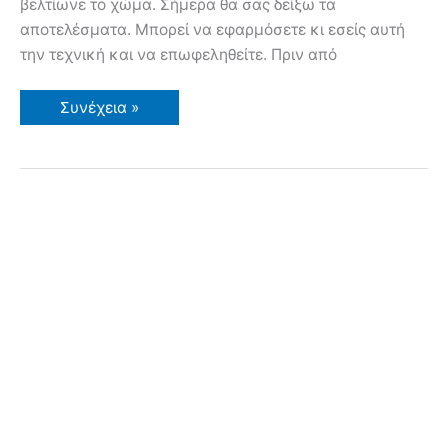
βελτίωνε το χώμα. Σήμερα θα σας δείξω τα
αποτελέσματα. Μπορεί να εφαρμόσετε κι εσείς αυτή
την τεχνική και να επωφεληθείτε. Πριν από
Πως
Συνέχεια »
είναι
το
χώμα
δύο
χρόνια
μετά
την
ενσωμάτωση
κλαδεμάτων
και
wood
chips
σε
παρτέρι