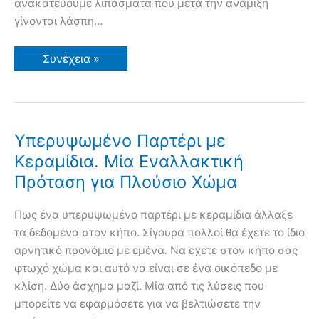
ανακατεύουμε λιπάσματα που μετά την ανάμιξη
γίνονται λάσπη…
Βιομηχανικά
Συνέχεια »
και
Οργανικά
Λιπάσματα
(Κοπριά,
Κομπόστ,
Τύρφη,
Χλωρή
Υπερυψωμένο Παρτέρι με
Λίπανση,
Αμειψισπορά,
Κεραμίδια. Μία Εναλλακτική
Χώματα)
Πρόταση για Πλούσιο Χώμα
Πως ένα υπερυψωμένο παρτέρι με κεραμίδια άλλαξε
τα δεδομένα στον κήπο. Σίγουρα πολλοί θα έχετε το ίδιο
αρνητικό προνόμιο με εμένα. Να έχετε στον κήπο σας
φτωχό χώμα και αυτό να είναι σε ένα οικόπεδο με
κλίση. Δύο άσχημα μαζί. Μία από τις λύσεις που
μπορείτε να εφαρμόσετε για να βελτιώσετε την