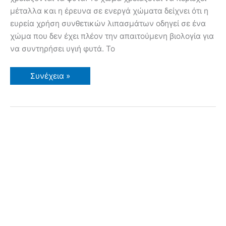
μέταλλα και η έρευνα σε ενεργά χώματα δείχνει ότι η
ευρεία χρήση συνθετικών λιπασμάτων οδηγεί σε ένα
χώμα που δεν έχει πλέον την απαιτούμενη βιολογία για
να συντηρήσει υγιή φυτά. Το
Υγιή
Συνέχεια »
φυτά.
Το
χώμα
είναι
ένας
ζωντανός
οργανισμός.
Ρίζες
φυτών,
ριζοβακτήρια,
μύκητας
μικόρριζα,
Χούμο