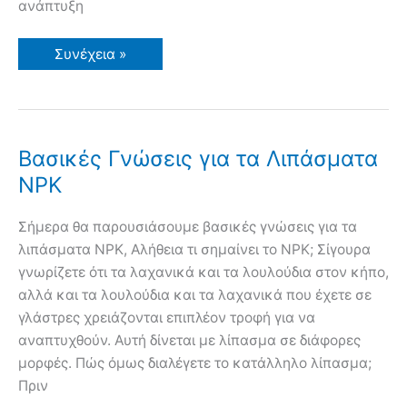
ανάπτυξη
Υπεραπόδοση
Συνέχεια »
στο
Υπερυψωμένο
Παρτέρι
με
Κεραμίδια
και
Wood
Βασικές Γνώσεις για τα Λιπάσματα
Chips
NPK
Σήμερα θα παρουσιάσουμε βασικές γνώσεις για τα
λιπάσματα NPK, Αλήθεια τι σημαίνει το NPK; Σίγουρα
γνωρίζετε ότι τα λαχανικά και τα λουλούδια στον κήπο,
αλλά και τα λουλούδια και τα λαχανικά που έχετε σε
γλάστρες χρειάζονται επιπλέον τροφή για να
αναπτυχθούν. Αυτή δίνεται με λίπασμα σε διάφορες
μορφές. Πώς όμως διαλέγετε το κατάλληλο λίπασμα;
Πριν