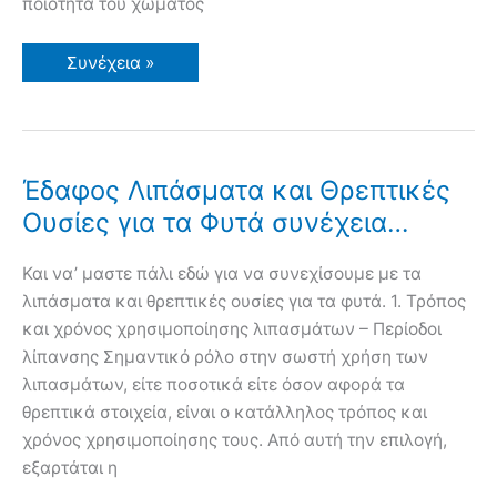
ποιότητα του χώματος
Υπερυψωμένο
Συνέχεια »
Παρτέρι
με
Κεραμίδια.
Μία
Εναλλακτική
Πρόταση
για
Έδαφος Λιπάσματα και Θρεπτικές
Πλούσιο
Χώμα
Ουσίες για τα Φυτά συνέχεια…
Και να’ μαστε πάλι εδώ για να συνεχίσουμε με τα
λιπάσματα και θρεπτικές ουσίες για τα φυτά. 1. Τρόπος
και χρόνος χρησιμοποίησης λιπασμάτων – Περίοδοι
λίπανσης Σημαντικό ρόλο στην σωστή χρήση των
λιπασμάτων, είτε ποσοτικά είτε όσον αφορά τα
θρεπτικά στοιχεία, είναι ο κατάλληλος τρόπος και
χρόνος χρησιμοποίησης τους. Από αυτή την επιλογή,
εξαρτάται η