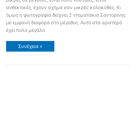
ανθεκτικές, έχουν σχήμα σαν μικρές κολοκύθες. Κι
όμως η φωτογραφία δείχνει 2 ντοματάκια Σαντορίνης
με εμφανή διαφορά στο μέγεθος. Αυτό στα αριστερά
έχει πολύ μεγάλο
Ντοματάκι
Συνέχεια »
Σαντορίνης
–
Η
σημασία
του
εδάφους
στην
ανάπτυξη
και
το
μέγεθος