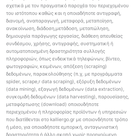
σχετικά με τον πραγματικό παροχέα του περιεχομένου
του ιστότοπου καθώς και η οποιαδήποτε αντιγραφή,
διανομή, αναπαραγωγή, μεταφορά, μεταποίηση,
ανακοίνωση, διάδοση,μετάδοση, μεταπώληση,
δημιουργία παράγωγης εργασίας, διάθεση απευθείας
συνδέσμου, χρήσης, αντιγραφής, συστηματική ή
αυτοματοποιημένη δραστηριότητα συλλογής
πληροφοριών, όπως ενδεικτικά τηλεφώνων, βίντεο,
φωτογραφιών, κειμένων, απόξεση (scraping)
δεδομένων, παρακολούθησης (π.χ. με προγράμματα
spider, scrape,r data scraping), εξόρυξη δεδομένων
(data mining), εξαγωγή δεδομένων (data extraction),
συγκομιδή δεδομένων (data harvesting), παρουσίασης,
μεταφόρτωσης (download) οποιουδήποτε
περιεχομένου ή πληροφορίας προϊόντων ή υπηρεσιών
που διατίθενται στο kalliergo.gr με οποιονδήποτε τρόπο
ή μέσο, για οποιαδήποτε εμπορική, ανταγωνιστική
δραστηριότητα ή άλλο σκοπό χωρίς προηγούμενη,