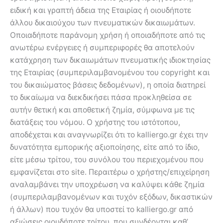
ειδική και γραπτή άδεια της Εταιρίας ή οιουδήποτε
άλλου δικαιούχου των πνευματικών δικαιωμάτων.
Οποιαδήποτε παράνομη χρήση ή οποιαδήποτε από τις
ανωτέρω ενέργειες ή συμπεριφορές θα αποτελούν
κατάχρηση των δικαιωμάτων πνευματικής ιδιοκτησίας
της Εταιρίας (συμπεριλαμβανομένου του copyright και
του δικαιώματος βάσεις δεδομένων), η οποία διατηρεί
το δικαίωμα να διεκδικήσει πάσα προκληθείσα σε
αυτήν θετική και αποθετική ζημία, σύμφωνα με τις
διατάξεις του νόμου. Ο χρήστης του ιστότοπου,
αποδέχεται και αναγνωρίζει ότι το kalliergo.gr έχει την
δυνατότητα εμπορικής αξιοποίησης, είτε από το ίδιο,
είτε μέσω τρίτου, του συνόλου του περιεχομένου που
εμφανίζεται στο site. Περαιτέρω ο χρήστης/επιχείρηση
αναλαμβάνει την υποχρέωση να καλύψει κάθε ζημία
(συμπεριλαμβανομένων και τυχόν εξόδων, δικαστικών
ή άλλων) που τυχόν θα υποστεί το kalliergo.gr από
αξιώσεις οιουδήποτε τρίτου, που συνδέονται καθ’