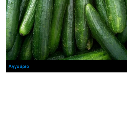
Έχει Αρωματικά Λουλούδια
Δυσκολία στην Καλλιέργεια
Χρώμα Άνθους
Αναζήτηση
Αγγούρια
Εποχή που Ανθίζει
Εποχή Σποράς
Εποχή Φύτευσης