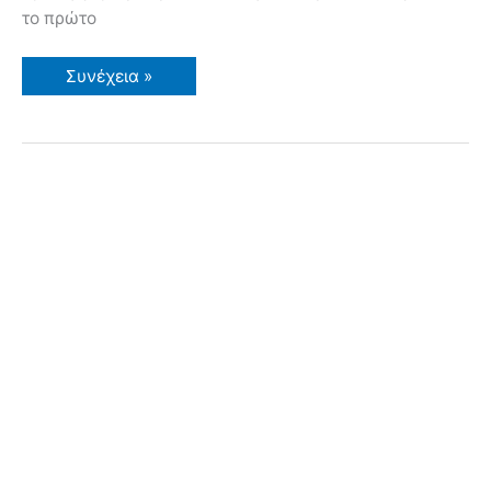
το πρώτο
Μπάμιες
Συνέχεια »
–
Καλλιέργεια
–
Συνταγή
για
Μπάμιες
–
Άνθος!