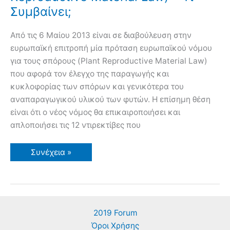
Συμβαίνει;
Από τις 6 Μαίου 2013 είναι σε διαβούλευση στην
ευρωπαϊκή επιτροπή μία πρόταση ευρωπαϊκού νόμου
για τους σπόρους (Plant Reproductive Material Law)
που αφορά τον έλεγχο της παραγωγής και
κυκλοφορίας των σπόρων και γενικότερα του
αναπαραγωγικού υλικού των φυτών. Η επίσημη θέση
είναι ότι ο νέος νόμος θα επικαιροποιήσει και
απλοποιήσει τις 12 ντιρεκτίβες που
Δρακόντειος
Συνέχεια »
Ευρωπαϊκός
Νόμος
για
τους
Σπόρους
(Plant
Reproductive
2019 Forum
Material
Law)
Όροι Χρήσης
–