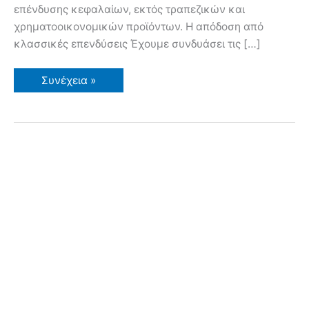
επένδυσης κεφαλαίων, εκτός τραπεζικών και
χρηματοοικονομικών προϊόντων. Η απόδοση από
κλασσικές επενδύσεις Έχουμε συνδυάσει τις […]
Απόδοση
Συνέχεια »
14.000%
καλλιεργώντας
μαρούλια!!
Ξεκινώντας
με
1
Ευρώ!