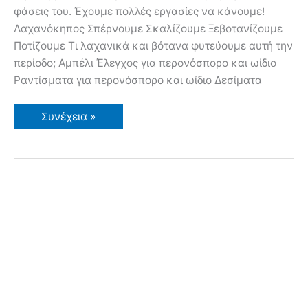
φάσεις του. Έχουμε πολλές εργασίες να κάνουμε!
Λαχανόκηπος Σπέρνουμε Σκαλίζουμε Ξεβοτανίζουμε
Ποτίζουμε Τι λαχανικά και βότανα φυτεύουμε αυτή την
περίοδο; Αμπέλι Έλεγχος για περονόσπορο και ωίδιο
Ραντίσματα για περονόσπορο και ωίδιο Δεσίματα
Μάιος-
Συνέχεια »
Ιούνιος
Εργασίες
στον
Κήπο