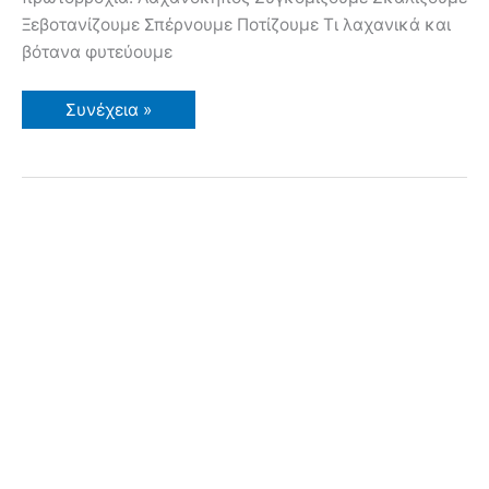
Ξεβοτανίζουμε Σπέρνουμε Ποτίζουμε Τι λαχανικά και
βότανα φυτεύουμε
Σεπτέμβριος-
Συνέχεια »
Οκτώβριος
Εργασίες
στον
Κήπο