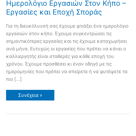
Ημερολόγιο Εργασιών Στον Κήπο –
Εργασίες και Εποχή Σποράς
Για τη διευκόλυνσή σας έχουμε φτιάξει ένα ημερολόγιο
εργασιών στον κήπο. Έχουμε συγκεντρώσει τις
σημαντικότερες εργασίες και τις έχουμε καταχωρήσει
ανά μήνα. Ευτυχώς οι εργασίες που πρέπει να κάνει ο
καλλιεργητής είναι σταθερές για κάθε εποχή του
χρόνου. Έχουμε προσθέσει κι έναν οδηγό με τις
ημερομηνίες που πρέπει να σπείρετε ή να φυτέψετε τα
πιο […]
Ημερολόγιο
Συνέχεια »
Εργασιών
Στον
Κήπο
–
Εργασίες
και
Εποχή
Σποράς