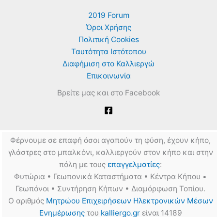
στις
αγγουριές
2019 Forum
–
Πως
Όροι Χρήσης
να
έχουμε
Πολιτική Cookies
πολλά
Ταυτότητα Ιστότοπου
αγγούρια!
Διαφήμιση στο Καλλιεργώ
Επικοινωνία
Βρείτε μας και στο Facebook
Φέρνουμε σε επαφή όσοι αγαπούν τη φύση, έχουν κήπο,
γλάστρες στο μπαλκόνι, καλλιεργούν στον κήπο και στην
πόλη με τους
επαγγελματίες
:
Φυτώρια • Γεωπονικά Καταστήματα • Κέντρα Κήπου •
Γεωπόνοι • Συντήρηση Κήπων • Διαμόρφωση Τοπίου.
Ο αριθμός
Μητρώου Επιχειρήσεων Ηλεκτρονικών Μέσων
Ενημέρωσης
του
kalliergo.gr
είναι 14189