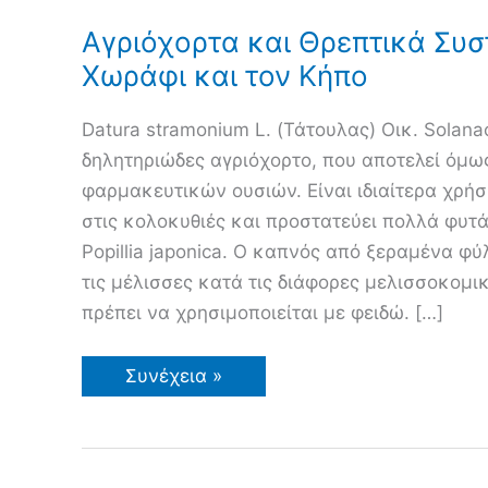
Αγριόχορτα και Θρεπτικά Συσ
Χωράφι και τον Κήπο
Datura stramonium L. (Τάτουλας) Οικ. Solana
δηλητηριώδες αγριόχορτο, που αποτελεί όμω
φαρμακευτικών ουσιών. Είναι ιδιαίτερα χρή
στις κολοκυθιές και προστατεύει πολλά φυτ
Popillia japonica. Ο καπνός από ξεραμένα φ
τις μέλισσες κατά τις διάφορες μελισσοκομι
πρέπει να χρησιμοποιείται με φειδώ. […]
Αγριόχορτα
Συνέχεια »
και
Θρεπτικά
Συστατικά
στο
Χωράφι
και