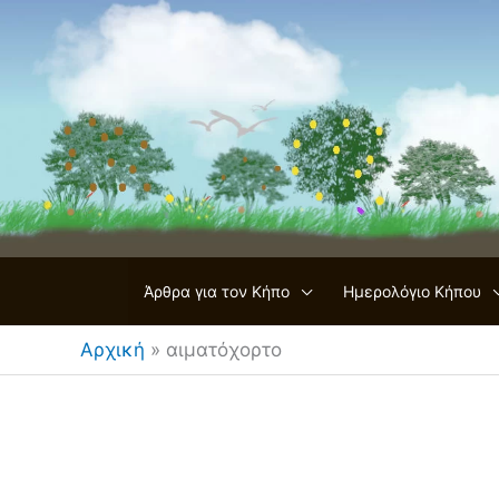
Μετάβαση
στο
περιεχόμενο
Άρθρα για τον Κήπο
Ημερολόγιο Κήπου
Αρχική
»
αιματόχορτο