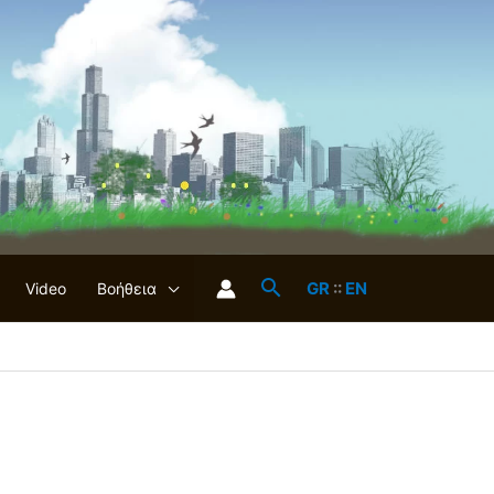
GR
::
EN
Video
Βοήθεια