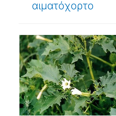
αιματόχορτο