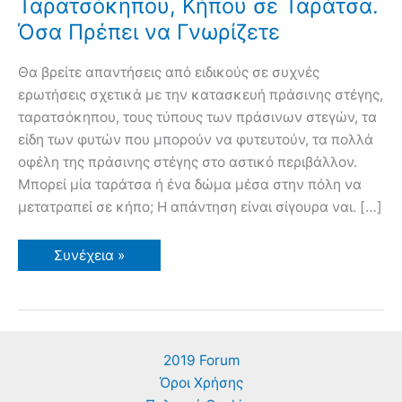
Ταρατσόκηπου, Κήπου σε Ταράτσα.
Όσα Πρέπει να Γνωρίζετε
Θα βρείτε απαντήσεις από ειδικούς σε συχνές
ερωτήσεις σχετικά με την κατασκευή πράσινης στέγης,
ταρατσόκηπου, τους τύπους των πράσινων στεγών, τα
είδη των φυτών που μπορούν να φυτευτούν, τα πολλά
οφέλη της πράσινης στέγης στο αστικό περιβάλλον.
Μπορεί μία ταράτσα ή ένα δώμα μέσα στην πόλη να
μετατραπεί σε κήπο; Η απάντηση είναι σίγουρα ναι. […]
Κατασκευή
Συνέχεια »
Πράσινης
Στέγης,
Ταρατσόκηπου,
Κήπου
σε
Ταράτσα.
Όσα
2019 Forum
Πρέπει
να
Όροι Χρήσης
Γνωρίζετε