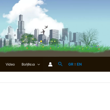
GR
::
EN
Video
Βοήθεια