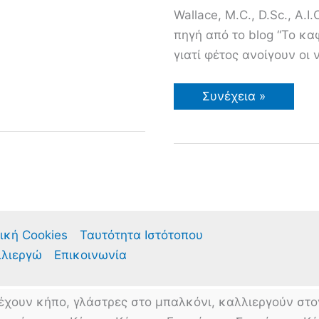
Wallace, M.C., D.Sc., A.
πηγή από το blog “Το κα
γιατί φέτος ανοίγουν οι 
Συμπτώματα
Συνέχεια »
Έλλειψης
Θρεπτικών
Συστατικών
σε
Ντομάτες.
Τροφοπενίες
ική Cookies
Ταυτότητα Ιστότοπου
λλιεργώ
Επικοινωνία
έχουν κήπο, γλάστρες στο μπαλκόνι, καλλιεργούν στο