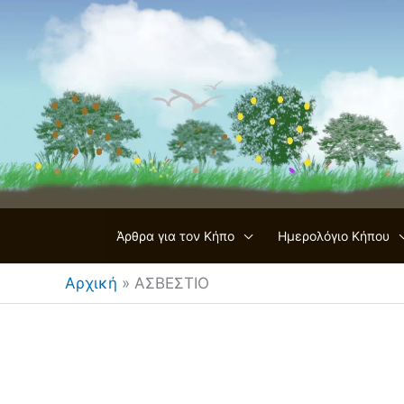
Μετάβαση
στο
περιεχόμενο
Άρθρα για τον Κήπο
Ημερολόγιο Κήπου
Αρχική
»
ΑΣΒΕΣΤΙΟ