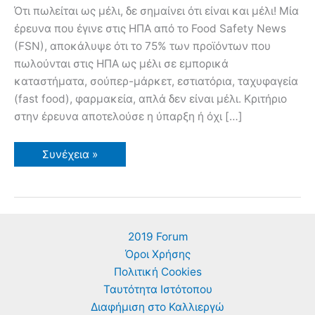
Ότι πωλείται ως μέλι, δε σημαίνει ότι είναι και μέλι! Μία
έρευνα που έγινε στις ΗΠΑ από το Food Safety News
(FSN), αποκάλυψε ότι το 75% των προϊόντων που
πωλούνται στις ΗΠΑ ως μέλι σε εμπορικά
καταστήματα, σούπερ-μάρκετ, εστιατόρια, ταχυφαγεία
(fast food), φαρμακεία, απλά δεν είναι μέλι. Κριτήριο
στην έρευνα αποτελούσε η ύπαρξη ή όχι […]
Δεν
Συνέχεια »
Είναι
Μέλι
το
75%
του
Μελιού
που
2019 Forum
Πωλείται
στις
Όροι Χρήσης
ΗΠΑ
Πολιτική Cookies
Ταυτότητα Ιστότοπου
Διαφήμιση στο Καλλιεργώ