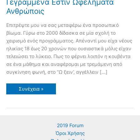
Γεγραμμένα Εστίν Ωφελήματα
Ανθρώποις
Επιτρέψτε μου να σας μεταφέρω ένα προσωπικό
βίωμα. Γύρω στο 2000 δίδασκα σε μία σχολή το
χειρισμό ενός προγράμματος. Απέναντί μου είχα νέους
ηλικίας 18 έως 20 χρονών που ουσιαστικά μόλις είχαν
τελειώσει το λύκειο. Πως το φέρνει λοιπόν η κουβέντα
σε ένα μάθημα και αναφέρομαι με τρεμάμενη από
συγκίνηση φωνή, στο “Ω ξειν’, αγγέλλειν […]
Δελφικά
Συνέχεια »
Παραγγέλματα
–
Γεγραμμένα
Εστίν
Ωφελήματα
Ανθρώποις
2019 Forum
Όροι Χρήσης