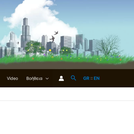
GR
::
EN
Video
Βοήθεια