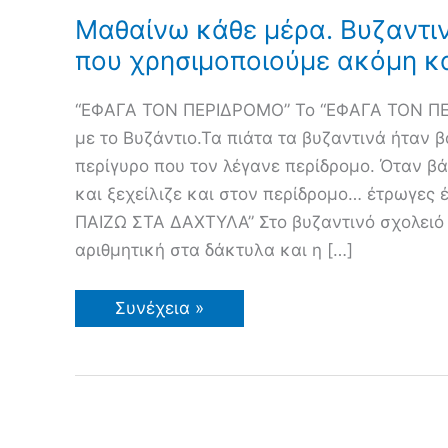
Μαθαίνω κάθε μέρα. Βυζαντι
που χρησιμοποιούμε ακόμη κ
“ΕΦΑΓΑ ΤΟΝ ΠΕΡΙΔΡΟΜΟ” Το “ΕΦΑΓΑ ΤΟΝ ΠΕ
με το Βυζάντιο.Τα πιάτα τα βυζαντινά ήταν 
περίγυρο που τον λέγανε περίδρομο. Όταν β
και ξεχείλιζε και στον περίδρομο… έτρωγες 
ΠΑΙΖΩ ΣΤΑ ΔΑΧΤΥΛΑ” Στο βυζαντινό σχολειό 
αριθμητική στα δάκτυλα και η […]
Μαθαίνω
Συνέχεια »
κάθε
μέρα.
Βυζαντινές
εκφράσεις
που
χρησιμοποιούμε
ακόμη
και