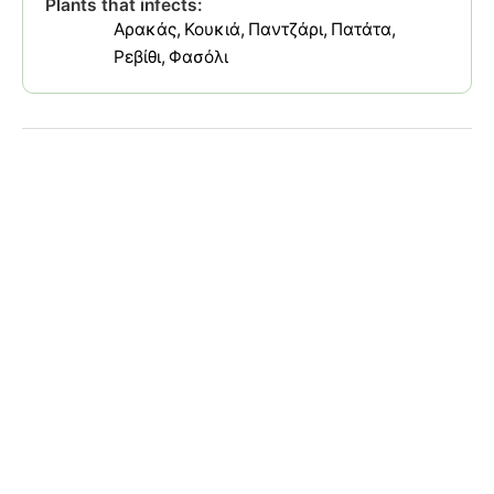
Plants that infects:
Αρακάς
Κουκιά
Παντζάρι
Πατάτα
Ρεβίθι
Φασόλι