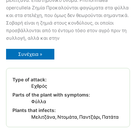
μελιτζάνα. Επιστημονικό όνομα: Phthorimaea
opercullela Ζημία Προκαλούνται φαγώματα στα φύλλα
και στα στελέχη, που όμως δεν θεωρούνται σημαντικά.
Σοβαρή είναι η ζημιά στους κονδύλους, οι οποίοι
προσβάλλονται από το έντομο τόσο στον αγρό πριν τη
συλλογή, αλλά και στην
Φθοριμαία
Συνέχεια »
Type of attack:
Εχθρός
Parts of the plant with symptoms:
Φύλλα
Plants that infects:
Μελιτζάνα
Ντομάτα
Παντζάρι
Πατάτα