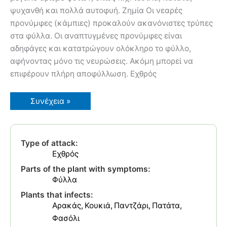
ψυχανθή και πολλά αυτοφυή. Ζημία Οι νεαρές
προνύμφες (κάμπιες) προκαλούν ακανόνιστες τρύπες
στα φύλλα. Οι αναπτυγμένες προνύμφες είναι
αδηφάγες και κατατρώγουν ολόκληρο το φύλλο,
αφήνοντας μόνο τις νευρώσεις. Ακόμη μπορεί να
επιφέρουν πλήρη αποφύλλωση. Εχθρός
Φυτομέτρης
Συνέχεια »
Type of attack:
Εχθρός
Parts of the plant with symptoms:
Φύλλα
Plants that infects:
Αρακάς
Κουκιά
Παντζάρι
Πατάτα
Φασόλι