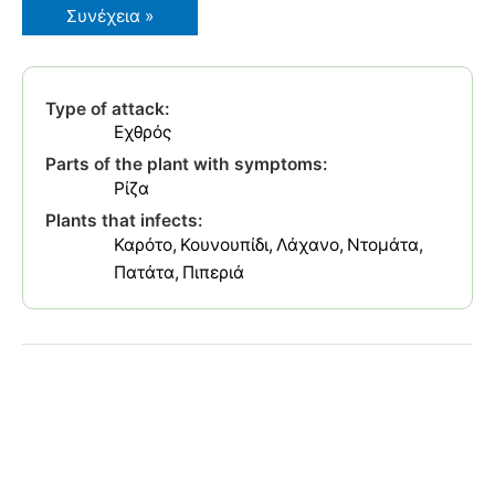
Χρυσονηματώδης
Συνέχεια »
της
Πατάτας
Type of attack:
Εχθρός
Parts of the plant with symptoms:
Ρίζα
Plants that infects:
Καρότο
Κουνουπίδι
Λάχανο
Ντομάτα
Πατάτα
Πιπεριά