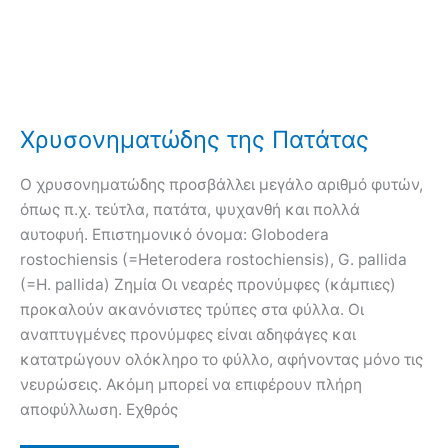
Χρυσονηματώδης της Πατάτας
Ο χρυσονηματώδης προσβάλλει μεγάλο αριθμό φυτών,
όπως π.χ. τεύτλα, πατάτα, ψυχανθή και πολλά
αυτοφυή. Επιστημονικό όνομα: Globodera
rostochiensis (=Heterodera rostochiensis), G. pallida
(=H. pallida) Ζημία Οι νεαρές προνύμφες (κάμπιες)
προκαλούν ακανόνιστες τρύπες στα φύλλα. Οι
αναπτυγμένες προνύμφες είναι αδηφάγες και
κατατρώγουν ολόκληρο το φύλλο, αφήνοντας μόνο τις
νευρώσεις. Ακόμη μπορεί να επιφέρουν πλήρη
αποφύλλωση. Εχθρός