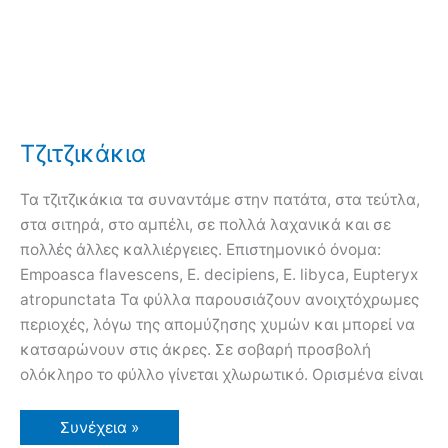
Τζιτζικάκια
Τα τζιτζικάκια τα συναντάμε στην πατάτα, στα τεύτλα,
στα σιτηρά, στο αμπέλι, σε πολλά λαχανικά και σε
πολλές άλλες καλλιέργειες. Επιστημονικό όνομα:
Empoasca flavescens, E. decipiens, E. libyca, Eupteryx
atropunctata Τα φύλλα παρουσιάζουν ανοιχτόχρωμες
περιοχές, λόγω της απομύζησης χυμών και μπορεί να
κατσαρώνουν στις άκρες. Σε σοβαρή προσβολή
ολόκληρο το φύλλο γίνεται χλωρωτικό. Ορισμένα είναι
Τζιτζικάκια
Συνέχεια »