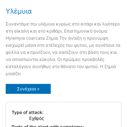
Υλέμυια
Συναντάμε την υλέμυια κυρίως στο σιτάρι και λιγότερο
στη σίκαλη και στο κριθάρι. Επιστημονικό όνομα:
Hylemyia coarcata Ζημία Την άνοιξη η προνύμφη
εισχωρεί μέσα στο στέλεχος του φυτού, με συνέπεια τα
φύλλα να κιτρινίζουν, να σαπίζουν στη βάση τους και
να αποσπώνται εύκολα. Οι πρώϊμες προσβολές
καταλήγουν συνήθως στο θάνατο του φυτού. Η ζημιά
μοιάζει
Υλέμυια
Συνέχεια »
Type of attack:
Εχθρός
Parts of the plant with symptoms: