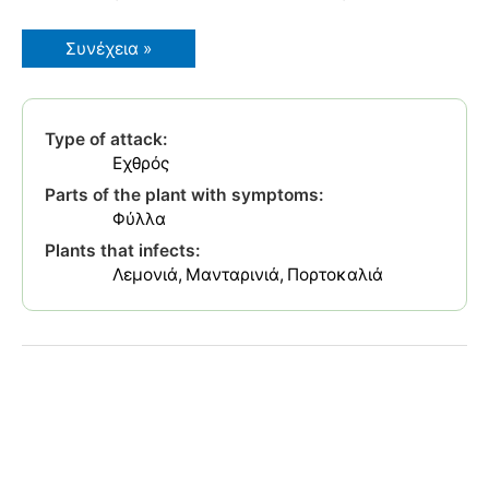
Φυλλοκνίστης
Συνέχεια »
Εσπεριδοειδών
Type of attack:
Εχθρός
Parts of the plant with symptoms:
Φύλλα
Plants that infects:
Λεμονιά
Μανταρινιά
Πορτοκαλιά