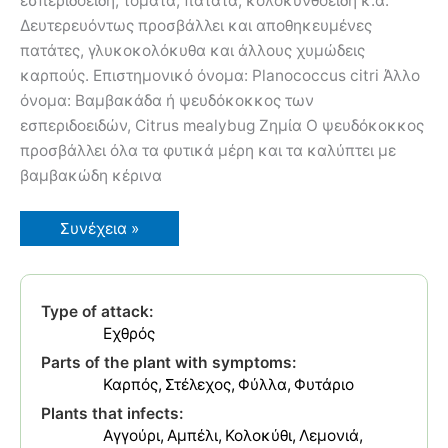
εσπεριδοειδή, τομάτα, πατάτα, κολοκυνθοειδή κ.α.
Δευτερευόντως προσβάλλει και αποθηκευμένες
πατάτες, γλυκοκολόκυθα και άλλους χυμώδεις
καρπούς. Επιστημονικό όνομα: Planococcus citri Άλλο
όνομα: Βαμβακάδα ή ψευδόκοκκος των
εσπεριδοειδών, Citrus mealybug Ζημία Ο ψευδόκοκκος
προσβάλλει όλα τα φυτικά μέρη και τα καλύπτει με
βαμβακώδη κέρινα
Ψευδόκοκκος
Συνέχεια »
Type of attack:
Εχθρός
Parts of the plant with symptoms:
Καρπός
Στέλεχος
Φύλλα
Φυτάριο
Plants that infects:
Αγγούρι
Αμπέλι
Κολοκύθι
Λεμονιά