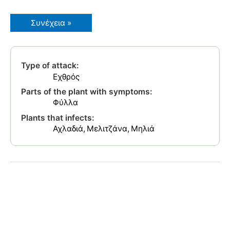
Μαύρα
Συνέχεια »
στίγματα
κάτω
από
τα
φύλλα
Type of attack:
σε
Αχλαδιά,
Εχθρός
Μηλιά,
Κυδωνιά
Parts of the plant with symptoms:
–
Φύλλα
Tingidae
–
Plants that infects:
Lace
Αχλαδιά
Μελιτζάνα
Μηλιά
Bugs