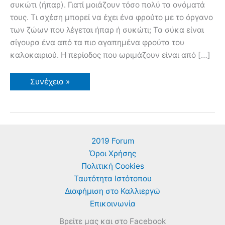
συκώτι (ήπαρ). Γιατί μοιάζουν τόσο πολύ τα ονόματά
τους. Τι σχέση μπορεί να έχει ένα φρούτο με το όργανο
των ζώων που λέγεται ήπαρ ή συκώτι; Τα σύκα είναι
σίγουρα ένα από τα πιο αγαπημένα φρούτα του
καλοκαιριού. Η περίοδος που ωριμάζουν είναι από […]
Η
Συνέχεια »
Σχέση
των
Σύκων
και
της
Συκιάς
με
2019 Forum
το
Συκώτι
Όροι Χρήσης
Πολιτική Cookies
Ταυτότητα Ιστότοπου
Διαφήμιση στο Καλλιεργώ
Επικοινωνία
Βρείτε μας και στο Facebook