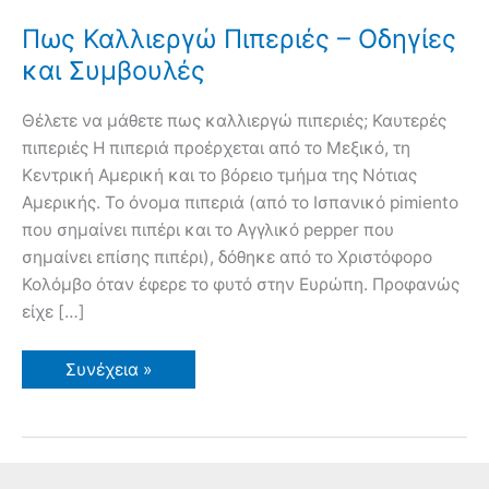
Πως Καλλιεργώ Πιπεριές – Οδηγίες
και Συμβουλές
Θέλετε να μάθετε πως καλλιεργώ πιπεριές; Καυτερές
πιπεριές Η πιπεριά προέρχεται από το Μεξικό, τη
Κεντρική Αμερική και το βόρειο τμήμα της Νότιας
Αμερικής. Το όνομα πιπεριά (από το Ισπανικό pimiento
που σημαίνει πιπέρι και το Αγγλικό pepper που
σημαίνει επίσης πιπέρι), δόθηκε από το Χριστόφορο
Κολόμβο όταν έφερε το φυτό στην Ευρώπη. Προφανώς
είχε […]
Πως
Συνέχεια »
Καλλιεργώ
Πιπεριές
–
Οδηγίες
και
Συμβουλές