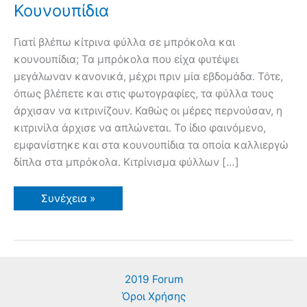
Κουνουπίδια
Γιατί βλέπω κίτρινα φύλλα σε μπρόκολα και
κουνουπίδια; Τα μπρόκολα που είχα φυτέψει
μεγάλωναν κανονικά, μέχρι πριν μία εβδομάδα. Τότε,
όπως βλέπετε και στις φωτογραφίες, τα φύλλα τους
άρχισαν να κιτρινίζουν. Καθώς οι μέρες περνούσαν, η
κιτρινίλα άρχισε να απλώνεται. Το ίδιο φαινόμενο,
εμφανίστηκε και στα κουνουπίδια τα οποία καλλιεργώ
δίπλα στα μπρόκολα. Κιτρίνισμα φύλλων […]
Κίτρινα
Συνέχεια »
Φύλλα
σε
Μπρόκολα
και
Κουνουπίδια
2019 Forum
Όροι Χρήσης