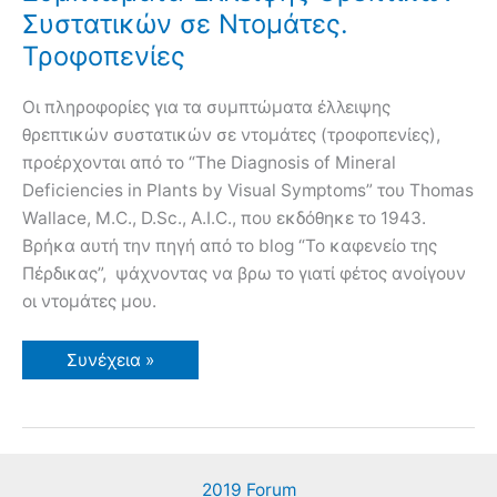
Συστατικών σε Ντομάτες.
Τροφοπενίες
Οι πληροφορίες για τα συμπτώματα έλλειψης
θρεπτικών συστατικών σε ντομάτες (τροφοπενίες),
προέρχονται από το “The Diagnosis of Mineral
Deficiencies in Plants by Visual Symptoms” του Thomas
Wallace, M.C., D.Sc., A.I.C., που εκδόθηκε το 1943.
Βρήκα αυτή την πηγή από το blog “Το καφενείο της
Πέρδικας”, ψάχνοντας να βρω το γιατί φέτος ανοίγουν
οι ντομάτες μου.
Συμπτώματα
Συνέχεια »
Έλλειψης
Θρεπτικών
Συστατικών
σε
Ντομάτες.
Τροφοπενίες
2019 Forum