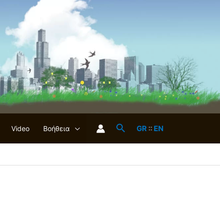
GR
::
EN
Video
Βοήθεια