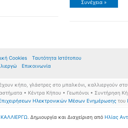
Καλλιέργεια
Συνέχεια »
Μπάμιας.
Οδηγίες
και
Συμβουλές.
Εχθροί
και
Ασθένειες.
Αντιμετώπιση
ική Cookies
Ταυτότητα Ιστότοπου
λλιεργώ
Επικοινωνία
έχουν κήπο, γλάστρες στο μπαλκόνι, καλλιεργούν στο
αστήματα • Κέντρα Κήπου • Γεωπόνοι • Συντήρηση Κ
Επιχειρήσεων Ηλεκτρονικών Μέσων Ενημέρωσης
του
6
ΚΑΛΛΙΕΡΓΩ
. Δημιουργία και Διαχείριση από
Ηλίας Αντ