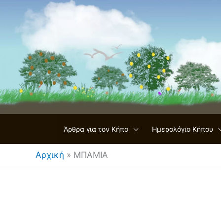
Μετάβαση
στο
περιεχόμενο
Άρθρα για τον Κήπο
Ημερολόγιο Κήπου
Αρχική
»
ΜΠΑΜΙΑ