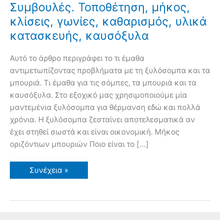
Συμβουλές. Τοποθέτηση, μήκος,
κλίσεις, γωνίες, καθαρισμός, υλικά
κατασκευής, καυσόξυλα
Αυτό το άρθρο περιγράφει το τι έμαθα
αντιμετωπίζοντας προβλήματα με τη ξυλόσομπα και τα
μπουριά. Τι έμαθα για τις σόμπες, τα μπουριά και τα
καυσόξυλα. Στο εξοχικό μας χρησιμοποιούμε μία
μαντεμένια ξυλόσομπα για θέρμανση εδώ και πολλά
χρόνια. Η ξυλόσομπα ζεσταίνει αποτελεσματικά αν
έχει στηθεί σωστά και είναι οικονομική. Μήκος
οριζόντιων μπουριών Ποιο είναι το […]
Ξυλόσομπα
Συνέχεια »
και
Μπουριά.
Συμβουλές.
Τοποθέτηση,
μήκος,
κλίσεις,