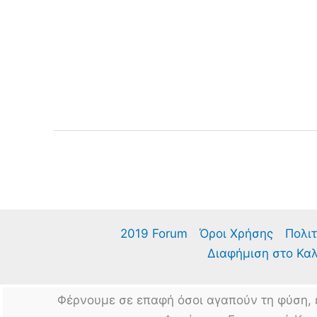
Τάπωμα
ή
Blossom
End
Rot
2019 Forum
Όροι Χρήσης
Πολιτ
Διαφήμιση στο Κα
Φέρνουμε σε επαφή όσοι αγαπούν τη φύση, 