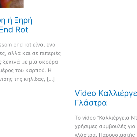
η ή Ξηρή
End Rot
som end rot είναι ένα
ς, αλλά και σε πιπεριές
ς ξεκινά με μία σκούρα
 μέρος του καρπού. Η
ισης της κηλίδας, […]
Video Καλλιέργε
Γλάστρα
Το video “Καλλιέργεια Ν
χρήσιμες συμβουλές για 
γλάστρα. Παρουσιαστής 