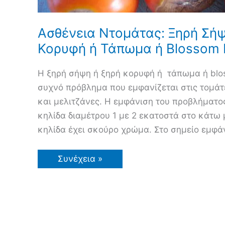
Ασθένεια Ντομάτας: Ξηρή Σήψ
Κορυφή ή Τάπωμα ή Blossom 
Η ξηρή σήψη ή ξηρή κορυφή ή τάπωμα ή blos
συχνό πρόβλημα που εμφανίζεται στις τομάτε
και μελιτζάνες. Η εμφάνιση του προβλήματο
κηλίδα διαμέτρου 1 με 2 εκατοστά στο κάτω
κηλίδα έχει σκούρο χρώμα. Στο σημείο εμφάν
Ασθένεια
Συνέχεια »
Ντομάτας:
Ξηρή
Σήψη
ή
Ξηρή
Κορυφή
ή