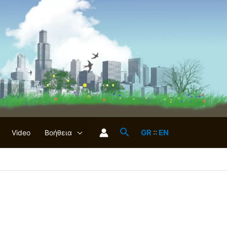
GR
::
EN
Video
Βοήθεια