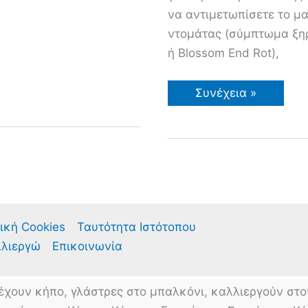
να αντιμετωπίσετε το μ
ντομάτας (σύμπτωμα ξη
ή Blossom End Rot),
Video
Συνέχεια »
Καλλιέργεια
Ντομάτας
στον
Κήπο
ή
σε
Γλάστρα
ική Cookies
Ταυτότητα Ιστότοπου
λλιεργώ
Επικοινωνία
έχουν κήπο, γλάστρες στο μπαλκόνι, καλλιεργούν στο