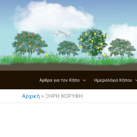
Μετάβαση
στο
περιεχόμενο
Άρθρα για τον Κήπο
Ημερολόγιο Κήπου
Αρχική
»
ΞΗΡΗ ΚΟΡΥΦΗ