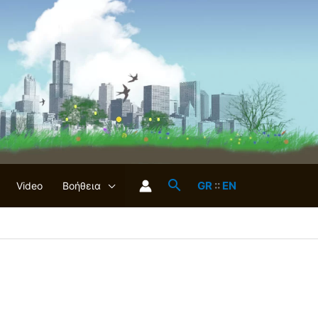
GR
::
EN
Video
Βοήθεια