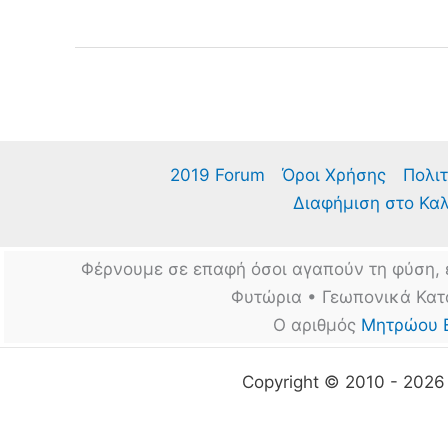
για
την
κομποστοποίηση
είναι
λάθος.
Του
Mike
McGrath
2019 Forum
Όροι Χρήσης
Πολιτ
Διαφήμιση στο Κα
Φέρνουμε σε επαφή όσοι αγαπούν τη φύση, 
Φυτώρια • Γεωπονικά Κατ
Ο αριθμός
Μητρώου 
Copyright © 2010 - 202