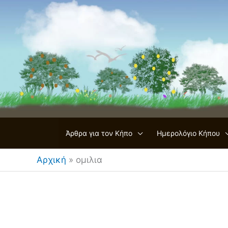
Μετάβαση
στο
περιεχόμενο
Άρθρα για τον Κήπο
Ημερολόγιο Κήπου
Αρχική
»
ομιλια