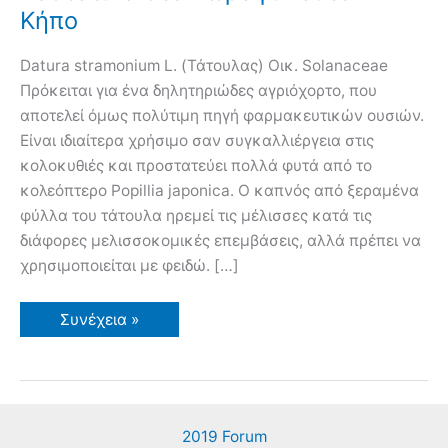
Κήπο
Datura stramonium L. (Τάτουλας) Οικ. Solanaceae
Πρόκειται για ένα δηλητηριώδες αγριόχορτο, που
αποτελεί όμως πολύτιμη πηγή φαρμακευτικών ουσιών.
Είναι ιδιαίτερα χρήσιμο σαν συγκαλλιέργεια στις
κολοκυθιές και προστατεύει πολλά φυτά από το
κολεόπτερο Popillia japonica. Ο καπνός από ξεραμένα
φύλλα του τάτουλα ηρεμεί τις μέλισσες κατά τις
διάφορες μελισσοκομικές επεμβάσεις, αλλά πρέπει να
χρησιμοποιείται με φειδώ. […]
Αγριόχορτα
Συνέχεια »
και
Θρεπτικά
Συστατικά
στο
Χωράφι
και
τον
2019 Forum
Κήπο