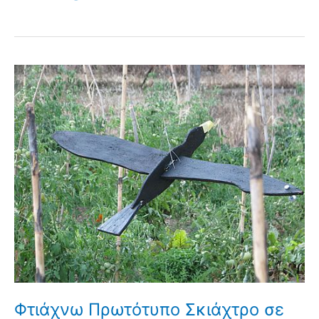
Φτιάχνω Πρωτότυπο Σκιάχτρο σε