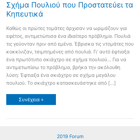
Σχήμα Πουλιού που Προστατεύει τα
Κηπευτικά
Καθώς οι πρώτες τομάτες άρχισαν να ωριμάζουν για
εφέτος, αντιμετώπισα ένα ιδιαίτερο πρόβλημα. Πουλιά
τις γεύονταν πριν από εμένα. Έβρισκα τις ντομάτες που
κοκκίνιζαν, τσιμπημένες από πουλιά. Γι’ αυτό έφτιαξα
ένα πρωτότυπο σκιάχτρο σε σχήμα πουλιού… Για να
αντιμετωπίσω το πρόβλημα, βρήκα την ακόλουθη
λύση: Έφτιαξα ένα σκιάχτρο σε σχήμα μεγάλου
πουλιού. Το σκιάχτρο κατασκευάστηκε από […]
Φτιάχνω
Συνέχεια »
Πρωτότυπο
Σκιάχτρο
σε
Σχήμα
Πουλιού
που
Προστατεύει
2019 Forum
τα