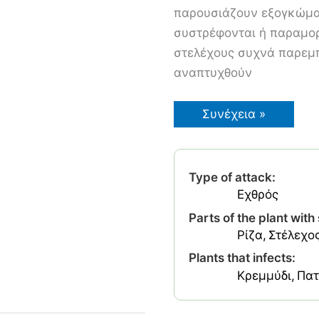
παρουσιάζουν εξογκώμα
συστρέφονται ή παραμο
στελέχους συχνά παρεμπ
αναπτυχθούν
Νηματώδης
Συνέχεια »
Στελεχών
και
Βολβών
Type of attack:
Εχθρός
Parts of the plant wit
Ρίζα
Στέλεχο
Plants that infects:
Κρεμμύδι
Πατ