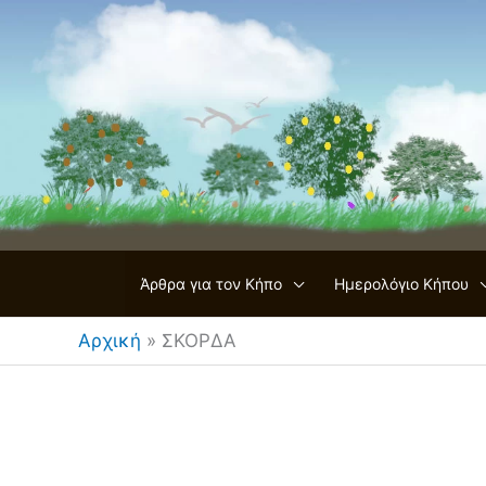
Μετάβαση
στο
περιεχόμενο
Άρθρα για τον Κήπο
Ημερολόγιο Κήπου
Αρχική
»
ΣΚΟΡΔΑ