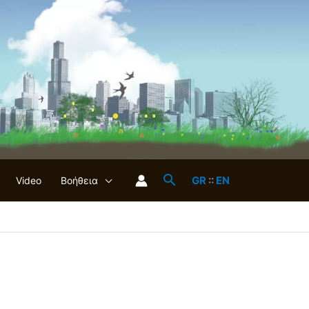
GR
::
EN
Video
Βοήθεια