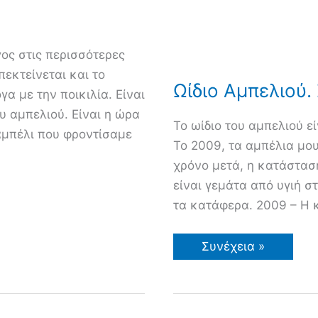
γος στις περισσότερες
πεκτείνεται και το
Ωίδιο Αμπελιού
α με την ποικιλία. Είναι
 αμπελιού. Είναι η ώρα
Το ωίδιο του αμπελιού ε
 αμπέλι που φροντίσαμε
Το 2009, τα αμπέλια μο
χρόνο μετά, η κατάσταση
είναι γεμάτα από υγιή στ
τα κατάφερα. 2009 – Η 
Ωίδιο
Συνέχεια »
Αμπελιού.
Συμπτώματα-
Αντιμετώπιση