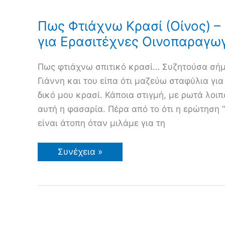
Πως Φτιάχνω Κρασί (Οίνος) –
για Ερασιτέχνες Οινοπαραγω
Πως φτιάχνω σπιτικό κρασί… Συζητούσα σήμε
Γιάννη και του είπα ότι μαζεύω σταφύλια για
δικό μου κρασί. Κάποια στιγμή, με ρωτά λοιπ
αυτή η φασαρία. Πέρα από το ότι η ερώτηση “
είναι άτοπη όταν μιλάμε για τη
Πως
Συνέχεια »
Φτιάχνω
Κρασί
(Οίνος)
–
Πληροφορίες
για
Ερασιτέχνες
Οινοπαραγωγούς