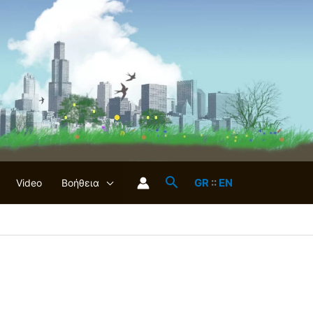
GR
::
EN
Video
Βοήθεια