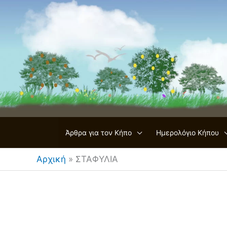
Μετάβαση
στο
περιεχόμενο
Άρθρα για τον Κήπο
Ημερολόγιο Κήπου
Αρχική
»
ΣΤΑΦΥΛΙΑ