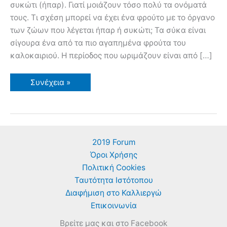
συκώτι (ήπαρ). Γιατί μοιάζουν τόσο πολύ τα ονόματά
τους. Τι σχέση μπορεί να έχει ένα φρούτο με το όργανο
των ζώων που λέγεται ήπαρ ή συκώτι; Τα σύκα είναι
σίγουρα ένα από τα πιο αγαπημένα φρούτα του
καλοκαιριού. Η περίοδος που ωριμάζουν είναι από […]
Η
Συνέχεια »
Σχέση
των
Σύκων
και
της
Συκιάς
με
2019 Forum
το
Συκώτι
Όροι Χρήσης
Πολιτική Cookies
Ταυτότητα Ιστότοπου
Διαφήμιση στο Καλλιεργώ
Επικοινωνία
Βρείτε μας και στο Facebook