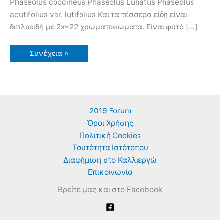
Phaseolus coccineus Phaseolus Lunatus Phaseolus
acutifolius var. lutifolius Και τα τέσσερα είδη είναι
διπλοειδή με 2x=22 χρωματοσώματα. Είναι φυτό […]
Πως
Συνέχεια »
Καλλιεργώ
Φασόλια
Φασολάκια
–
Οδηγίες
καλλιέργειας
–
2019 Forum
Ποικιλίες
Όροι Χρήσης
Πολιτική Cookies
Ταυτότητα Ιστότοπου
Διαφήμιση στο Καλλιεργώ
Επικοινωνία
Βρείτε μας και στο Facebook