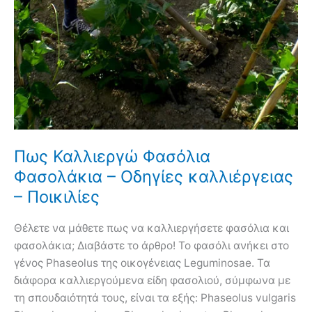
Πως Καλλιεργώ Φασόλια
Φασολάκια – Οδηγίες καλλιέργειας
– Ποικιλίες
Θέλετε να μάθετε πως να καλλιεργήσετε φασόλια και
φασολάκια; Διαβάστε το άρθρο! Το φασόλι ανήκει στο
γένος Phaseolus της οικογένειας Leguminosae. Τα
διάφορα καλλιεργούμενα είδη φασολιού, σύμφωνα με
τη σπουδαιότητά τους, είναι τα εξής: Phaseolus vulgaris