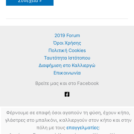
Γύρω
Συνέχεια »
Μας
Υπάρχει
Οργασμός
Δημιουργικότητας
Που
Καταπνίγεται
Από
2019 Forum
Την
Υπερβολική
Όροι Χρήσης
Φορολογία
Πολιτική Cookies
Ταυτότητα Ιστότοπου
Διαφήμιση στο Καλλιεργώ
Επικοινωνία
Βρείτε μας και στο Facebook
Φέρνουμε σε επαφή όσοι αγαπούν τη φύση, έχουν κήπο,
γλάστρες στο μπαλκόνι, καλλιεργούν στον κήπο και στην
πόλη με τους
επαγγελματίες
: