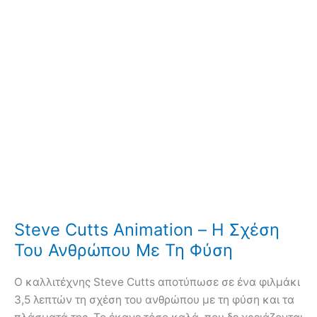
φύση,
θα
σας
εκπλήξει!
Steve Cutts Animation – Η Σχέση
Του Ανθρώπου Με Τη Φύση
Ο καλλιτέχνης Steve Cutts αποτύπωσε σε ένα φιλμάκι
3,5 λεπτών τη σχέση του ανθρώπου με τη φύση και τα