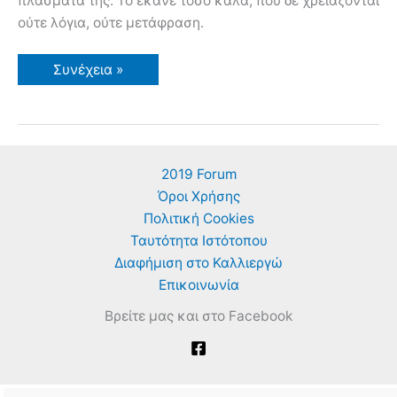
πλάσματά της. Το έκανε τόσο καλά, που δε χρειάζονται
ούτε λόγια, ούτε μετάφραση.
Steve
Συνέχεια »
Cutts
Animation
–
Η
Σχέση
Του
Ανθρώπου
2019 Forum
Με
Τη
Όροι Χρήσης
Φύση
Πολιτική Cookies
Ταυτότητα Ιστότοπου
Διαφήμιση στο Καλλιεργώ
Επικοινωνία
Βρείτε μας και στο Facebook