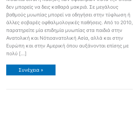
δεν μπορείς να δεις καθαρά μακριά. Σε μεγάλους
βαθμούς μυωπίας μπορεί να οδηγήσει στην τύφλωση ή
άλλες σοβαρές οφθαλμολογικές παθήσεις. Από το 2010,
παρατηρείτε μία επιδημία μυωπίας στα παιδιά στην
Ανατολική και Νότιοανατολική Ασία, αλλά και στην
Ευρώπη και στην Αμερική όπου αυξάνονται επίσης με
πολύ […]
Γιατί
Συνέχεια »
αυξάνει
η
μυωπία
στα
παιδιά.
Η
σχέση
με
τον
κήπο,
τον
ήλιο
και
τη