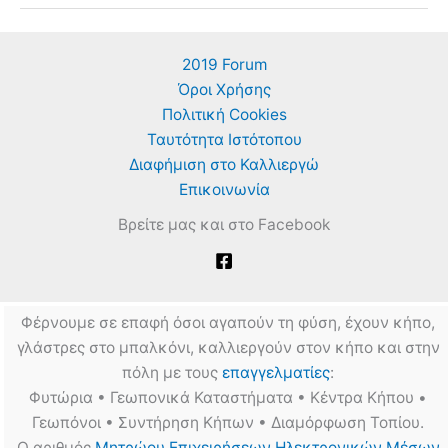
Χώρου
Καθαρίζουν
τον
Αέρα
2019 Forum
Σύμφωνα
με
Όροι Χρήσης
τη
NASA
Πολιτική Cookies
Ταυτότητα Ιστότοπου
Διαφήμιση στο Καλλιεργώ
Επικοινωνία
Βρείτε μας και στο Facebook
Φέρνουμε σε επαφή όσοι αγαπούν τη φύση, έχουν κήπο,
γλάστρες στο μπαλκόνι, καλλιεργούν στον κήπο και στην
πόλη με τους
επαγγελματίες
:
Φυτώρια • Γεωπονικά Καταστήματα • Κέντρα Κήπου •
Γεωπόνοι • Συντήρηση Κήπων • Διαμόρφωση Τοπίου.
Ο αριθμός
Μητρώου Επιχειρήσεων Ηλεκτρονικών Μέσων