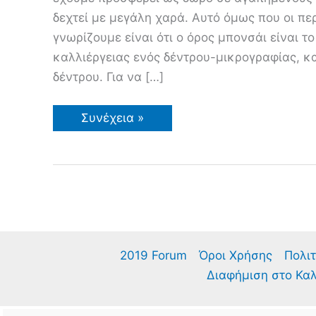
δεχτεί με μεγάλη χαρά. Αυτό όμως που οι πε
γνωρίζουμε είναι ότι ο όρος μπονσάι είναι τ
καλλιέργειας ενός δέντρου-μικρογραφίας, και
δέντρου. Για να […]
Μπονσάι
Συνέχεια »
(Bonsai)
–
Μικρά
Δέντρα
2019 Forum
Όροι Χρήσης
Πολιτ
Διαφήμιση στο Κα