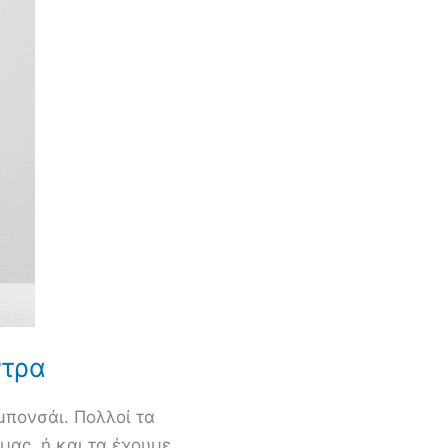
ντρα
μπονσάι. Πολλοί τα
ας, ή και τα έχουμε