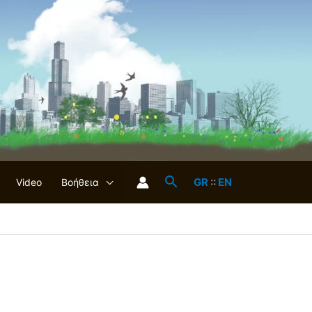
GR
::
EN
Video
Βοήθεια