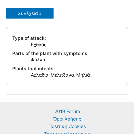
Μαύρα
Συνέχεια »
στίγματα
κάτω
από
τα
φύλλα
Type of attack:
σε
Αχλαδιά,
Εχθρός
Μηλιά,
Κυδωνιά
Parts of the plant with symptoms:
–
Φύλλα
Tingidae
–
Plants that infects:
Lace
Αχλαδιά
Μελιτζάνα
Μηλιά
Bugs
2019 Forum
Όροι Χρήσης
Πολιτική Cookies
Ταυτότητα Ιστότοπου