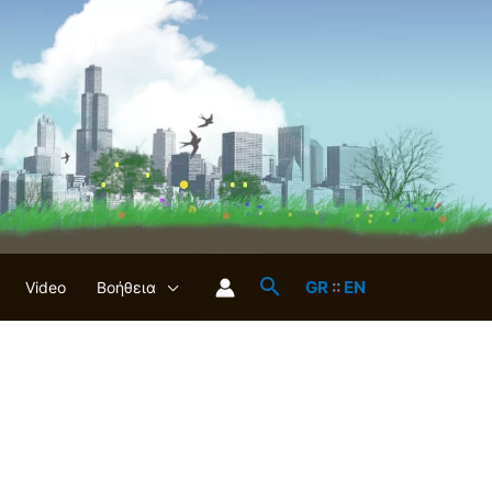
GR
::
EN
Video
Βοήθεια