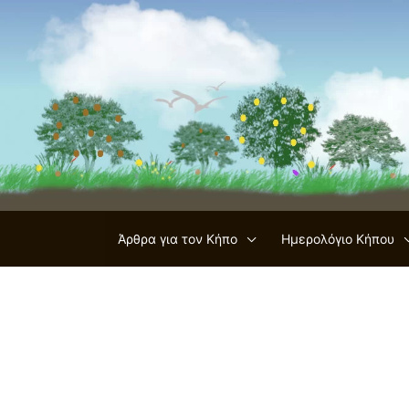
Μετάβαση
στο
περιεχόμενο
Άρθρα για τον Κήπο
Ημερολόγιο Κήπου