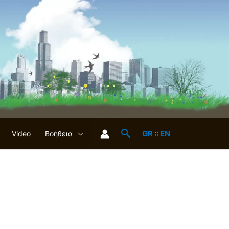
GR
::
EN
Video
Βοήθεια