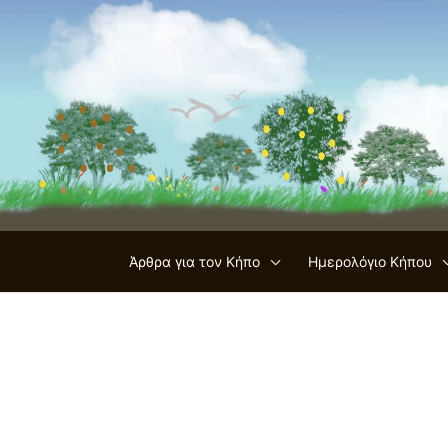
Μετάβαση
στο
περιεχόμενο
Άρθρα για τον Κήπο
Ημερολόγιο Κήπου