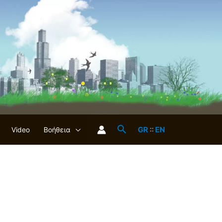
GR
::
EN
Video
Βοήθεια