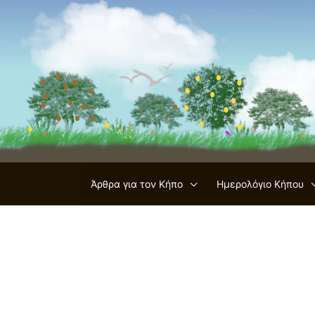
Μετάβαση
στο
περιεχόμενο
Άρθρα για τον Κήπο
Ημερολόγιο Κήπου