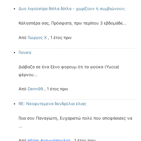
Δυο λιγούστρα δίπλα δίπλα - χωρίζουν ή συμβιώνουν;
Καλησπέρα σας, Πρόσφατα, πριν περίπου 3 εβδομάδε...
Από
Γιώργος Χ
,
1 έτος πριν
Γιουκα
Διάβαζα σε ένα ξένο φορουμ ότι τα γιούκα (Yucca)
φέρνου...
Από
Denn99
,
1 έτος πριν
RE: Νεοφυτεμενα δενδρύλια ελιας
Γεια σου Παναγιώτη, Ευχαριστώ πολύ που αποφάσισες να
...
Από
Ηλίας Αντωνόπουλος
,
1 έτος πριν