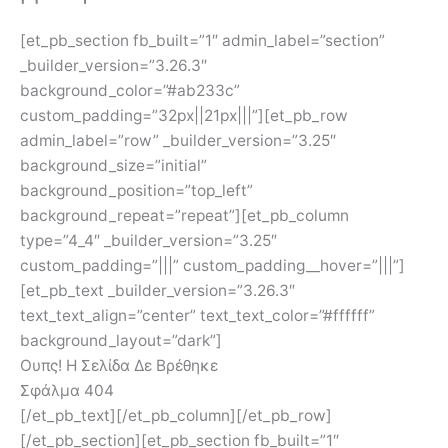
[et_pb_section fb_built=”1″ admin_label=”section”
_builder_version=”3.26.3″
background_color=”#ab233c”
custom_padding=”32px||21px|||”][et_pb_row
admin_label=”row” _builder_version=”3.25″
background_size=”initial”
background_position=”top_left”
background_repeat=”repeat”][et_pb_column
type=”4_4″ _builder_version=”3.25″
custom_padding=”|||” custom_padding__hover=”|||”]
[et_pb_text _builder_version=”3.26.3″
text_text_align=”center” text_text_color=”#ffffff”
background_layout=”dark”]
Ουπς! Η Σελίδα Δε Βρέθηκε
Σφάλμα 404
[/et_pb_text][/et_pb_column][/et_pb_row]
[/et_pb_section][et_pb_section fb_built=”1″