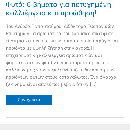
Φυτά: 6 βήματα για πετυχημένη
καλλιέργεια και προώθηση!
Του Ανδρέα Παπασταύρου, Διδάκτορα Γεωπονικών
Επιστημών Τα αρωματικά και φαρμακευτικά φυτά
είναι μια κατηγορία φυτών από τα οποία παράγονται
προϊόντα με υψηλή ζήτηση στην αγορά. Η
επιχειρηματική καλλιέργεια αρωματικών και
φαρμακευτικών φυτών είναι απαραίτητη ώστε ο
καλλιεργητής να επωφεληθεί από τη διείσδυση των
προϊόντων αυτών στους καταναλωτές. Ένα άναρχο
ξεκίνημα είναι απολύτως βέβαιο ότι θα […]
Αρωματικά
Συνέχεια »
και
Φαρμακευτικά
Φυτά:
6
βήματα
για
πετυχημένη