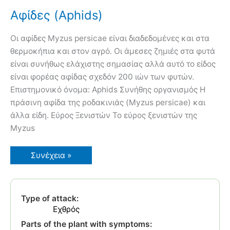
Αφίδες (Aphids)
Οι αφίδες Myzus persicae είναι διαδεδομένες και στα
θερμοκήπια και στον αγρό. Οι άμεσες ζημιές στα φυτά
είναι συνήθως ελάχιστης σημασίας αλλά αυτό το είδος
είναι φορέας αφίδας σχεδόν 200 ιών των φυτών.
Επιστημονικό όνομα: Aphids Συνήθης οργανισμός Η
πράσινη αφίδα της ροδακινιάς (Myzus persicae) και
άλλα είδη. Εύρος Ξενιστών Το εύρος ξενιστών της
Myzus
Αφίδες
Συνέχεια »
(Aphids)
Type of attack:
Εχθρός
Parts of the plant with symptoms: