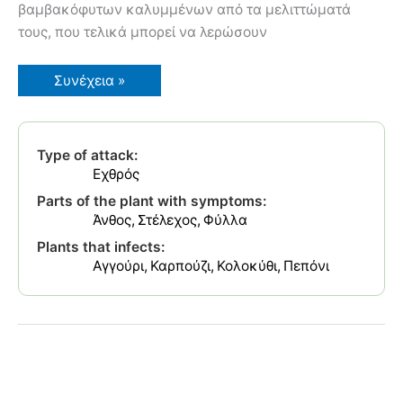
βαμβακόφυτων καλυμμένων από τα μελιττώματά
τους, που τελικά μπορεί να λερώσουν
Αφίδα
Συνέχεια »
Βαμβακιού
Type of attack:
Εχθρός
Parts of the plant with symptoms:
Άνθος
Στέλεχος
Φύλλα
Plants that infects:
Αγγούρι
Καρπούζι
Κολοκύθι
Πεπόνι