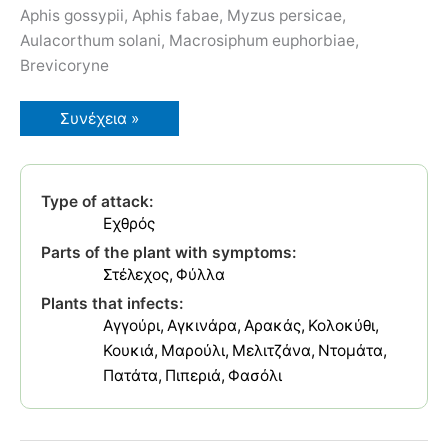
Aphis gossypii, Aphis fabae, Myzus persicae,
Aulacorthum solani, Macrosiphum euphorbiae,
Brevicoryne
Αφίδες
Συνέχεια »
Λαχανικών
Type of attack:
Εχθρός
Parts of the plant with symptoms:
Στέλεχος
Φύλλα
Plants that infects:
Αγγούρι
Αγκινάρα
Αρακάς
Κολοκύθι
Κουκιά
Μαρούλι
Μελιτζάνα
Ντομάτα
Πατάτα
Πιπεριά
Φασόλι