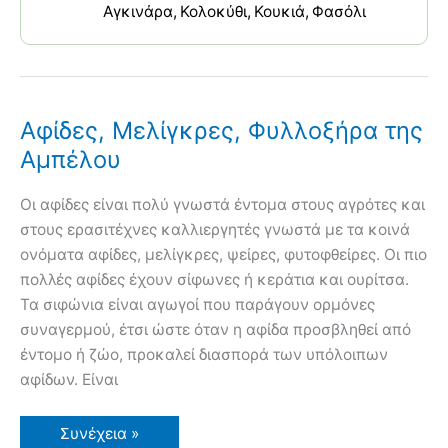
Αγκινάρα
Κολοκύθι
Κουκιά
Φασόλι
Αφίδες, Μελίγκρες, Φυλλοξήρα της
Αμπέλου
Οι αφίδες είναι πολύ γνωστά έντομα στους αγρότες και
στους ερασιτέχνες καλλιεργητές γνωστά με τα κοινά
ονόματα αφίδες, μελίγκρες, ψείρες, φυτοφθείρες. Οι πιο
πολλές αφίδες έχουν σίφωνες ή κεράτια και ουρίτσα.
Τα σιφώνια είναι αγωγοί που παράγουν ορμόνες
συναγερμού, έτσι ώστε όταν η αφίδα προσβληθεί από
έντομο ή ζώο, προκαλεί διασπορά των υπόλοιπων
αφίδων. Είναι
Αφίδες,
Συνέχεια »
Μελίγκρες,