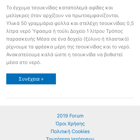
Το έγχυμα τσουκνίδας καταπολεμά αφίδες και
μελίγκρες όταν αρχίζουν να πρωτοεμφανίζονται.
Υλικά 50 γραμμάρια φύλλα και στελέχη τσουκνίδας 0,5
λίτρα νερό Ύφασμα ή τούλι Δοχείο 1 λίτρου Τρόπος
παρασκευής Μέσα σε ένα δοχείο (ξύλινο ή πλαστικό)
ρίχνουμε τα φρέσκα μέρη της τσουκνίδας και το νερό.
Ανακατεύουμε καλά ώστε η τσουκνίδα να βυθιστεί
μέσα στο νερό.
Έγχυμα
Συνέχεια »
Τσουκνίδας
Καταπολεμά
Αφίδες
και
Μελίγκρες
2019 Forum
Όροι Χρήσης
Πολιτική Cookies
Ταυτότητα Ιστότοπου