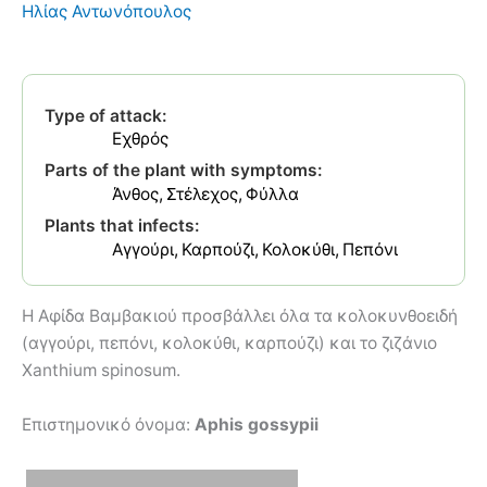
Ηλίας Αντωνόπουλος
Type of attack:
Εχθρός
Parts of the plant with symptoms:
Άνθος
Στέλεχος
Φύλλα
Plants that infects:
Αγγούρι
Καρπούζι
Κολοκύθι
Πεπόνι
Η Αφίδα Βαμβακιού προσβάλλει όλα τα κολοκυνθοειδή
(αγγούρι, πεπόνι, κολοκύθι, καρπούζι) και το ζιζάνιο
Xanthium spinosum.
Επιστημονικό όνομα:
Aphis gossypii