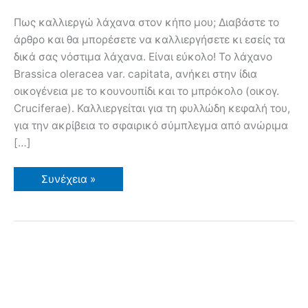
Πως καλλιεργώ λάχανα στον κήπο μου; Διαβάστε το
άρθρο και θα μπορέσετε να καλλιεργήσετε κι εσείς τα
δικά σας νόστιμα λάχανα. Είναι εύκολο! Το λάχανο
Brassica oleracea var. capitata, ανήκει στην ίδια
οικογένεια με το κουνουπίδι και το μπρόκολο (οικογ.
Cruciferae). Καλλιεργείται για τη φυλλώδη κεφαλή του,
για την ακρίβεια το σφαιρικό σύμπλεγμα από ανώριμα
[…]
Πως
Συνέχεια »
Καλλιεργώ
Λάχανα