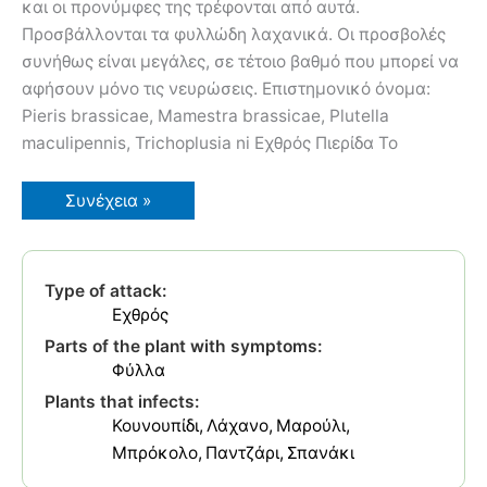
και οι προνύμφες της τρέφονται από αυτά.
Προσβάλλονται τα φυλλώδη λαχανικά. Οι προσβολές
συνήθως είναι μεγάλες, σε τέτοιο βαθμό που μπορεί να
αφήσουν μόνο τις νευρώσεις. Επιστημονικό όνομα:
Pieris brassicae, Mamestra brassicae, Plutella
maculipennis, Trichoplusia ni Εχθρός Πιερίδα Το
Λευκή
Συνέχεια »
Πεταλούδα
Pieris
brassicae
Type of attack:
Εχθρός
Parts of the plant with symptoms:
Φύλλα
Plants that infects:
Κουνουπίδι
Λάχανο
Μαρούλι
Μπρόκολο
Παντζάρι
Σπανάκι