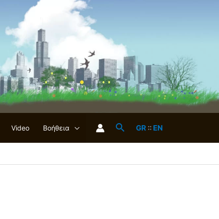
GR
::
EN
Video
Βοήθεια