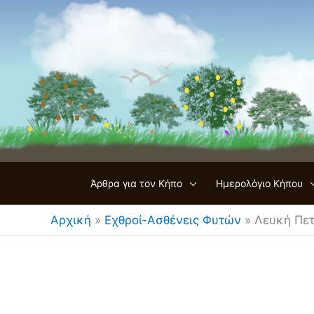
Μετάβαση
στο
περιεχόμενο
Άρθρα για τον Κήπο
Ημερολόγιο Κήπου
Αρχική
»
Εχθροί-Ασθένεις Φυτών
»
Λευκή Πετ