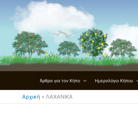
Μετάβαση
στο
περιεχόμενο
Άρθρα για τον Κήπο
Ημερολόγιο Κήπου
Αρχική
»
ΛΑΧΑΝΙΚΑ