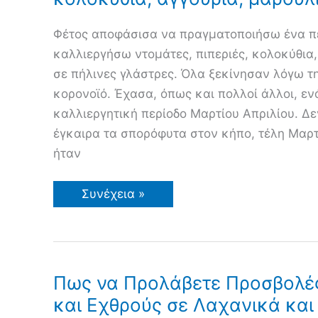
Φέτος αποφάσισα να πραγματοποιήσω ένα π
καλλιεργήσω ντομάτες, πιπεριές, κολοκύθια,
σε πήλινες γλάστρες. Όλα ξεκίνησαν λόγω τη
κορονοϊό. Έχασα, όπως και πολλοί άλλοι, ε
καλλιεργητική περίοδο Μαρτίου Απριλίου. 
έγκαιρα τα σπορόφυτα στον κήπο, τέλη Μαρτί
ήταν
Λαχανικά
Συνέχεια »
σε
γλάστρες.
Ντομάτες,
πιπεριές,
κολοκύθια,
αγγούρια,
μαρούλια
Πως να Προλάβετε Προσβολές
και Εχθρούς σε Λαχανικά και