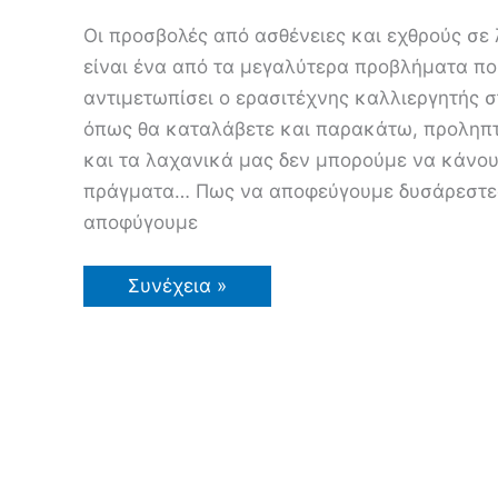
Οι προσβολές από ασθένειες και εχθρούς σε
είναι ένα από τα μεγαλύτερα προβλήματα πο
αντιμετωπίσει ο ερασιτέχνης καλλιεργητής 
όπως θα καταλάβετε και παρακάτω, προληπτ
και τα λαχανικά μας δεν μπορούμε να κάνο
πράγματα… Πως να αποφεύγουμε δυσάρεστες
αποφύγουμε
Πως
Συνέχεια »
να
Προλάβετε
Προσβολές
από
Ασθένειες
και
Εχθρούς
σε
Λαχανικά
και
Κηπευτικά