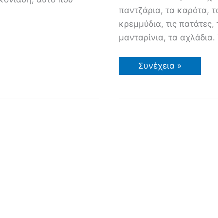
παντζάρια, τα καρότα, τ
κρεμμύδια, τις πατάτες, 
μανταρίνια, τα αχλάδια.
Φθινόπωρο
Συνέχεια »
–
Καλή
καλλιεργητική
χρονιά
σε
όλες
και
όλους!