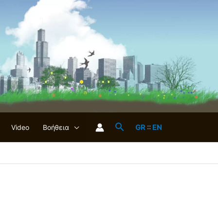
GR
::
EN
Video
Βοήθεια