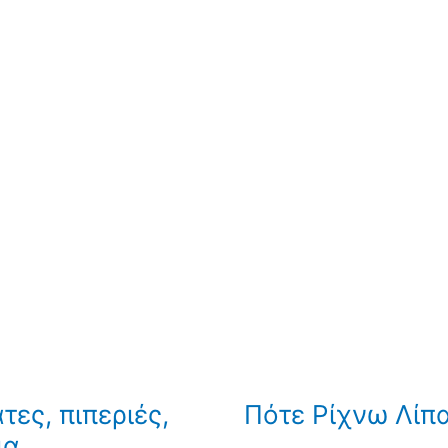
ες, πιπεριές,
Πότε Ρίχνω Λίπ
ια