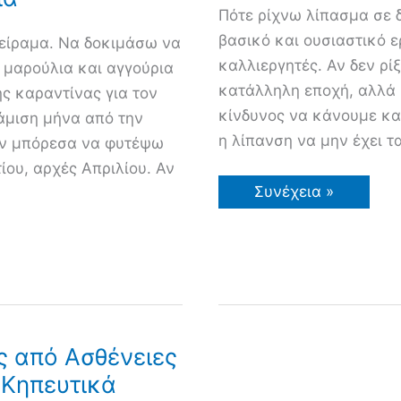
Πότε ρίχνω λίπασμα σε δ
βασικό και ουσιαστικό 
είραμα. Να δοκιμάσω να
καλλιεργητές. Αν δεν ρί
 μαρούλια και αγγούρια
κατάλληλη εποχή, αλλά 
ς καραντίνας για τον
κίνδυνος να κάνουμε κα
νάμιση μήνα από την
η λίπανση να μην έχει τ
Δεν μπόρεσα να φυτέψω
ου, αρχές Απριλίου. Αν
Πότε
Συνέχεια »
Ρίχνω
Λίπασμα
σε
Δέντρα
και
Λαχανικά
 από Ασθένειες
 Κηπευτικά