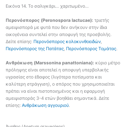
Εικόνα 14. Το σαλιγκάρι… χαριτωμένο…
Περονόσπορος (Peronospora lactucae):
τριετής
αμειψισπορά με φυτά που δεν ανήκουν στην ίδια
οικογένεια συντελεί στην αποφυγή της προσβολής.
Δείτε επίσης:
Περονόσπορος κολοκυνθοειδών
,
Περονόσπορος της Πατάτας
,
Περονόσπορος Τομάτας
.
Ανθράκωση (Marssonina panattoniana):
κύριο μέτρο
πρόληψης είναι αποτελεί η αποφυγή υπερβολικής
υγρασίας στο έδαφος (λιγότερα ποτίσματα και
καλύτερη στράγγιση), ο σπόρος που χρησιμοποιείται
πρέπει να είναι πιστοποιημένος και η εφαρμογή
αμειψισποράς 3-4 ετών βοηθάει σημαντικά. Δείτε
επίσης:
Ανθράκωση αγγουριού
.
Άνηθος (Anetum graveolens)