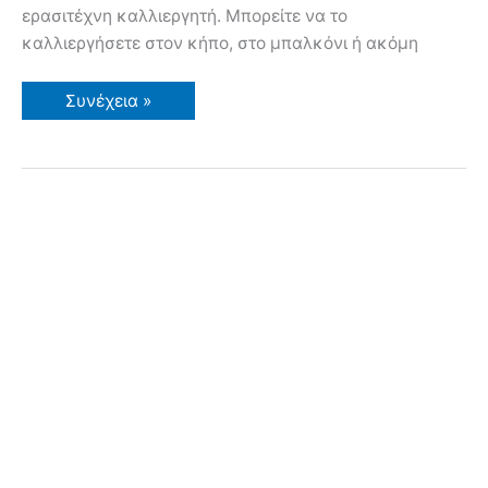
ερασιτέχνη καλλιεργητή. Μπορείτε να το
καλλιεργήσετε στον κήπο, στο μπαλκόνι ή ακόμη
Πως
Συνέχεια »
Καλλιεργώ
Φράουλες
–
Οδηγίες
&
Συμβουλές