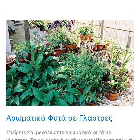
Κήπο
και
Γλάστρα.
Συμβουλές
Εχθροί
Ασθένειες
Αρωματικά Φυτά σε Γλάστρες
Σπείρετε και μεγαλώσετε αρωματικά φυτά σε