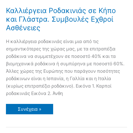
Καλλιέργεια Ροδακινιάς σε Κήπο
και Γλάστρα. Συμβουλές Εχθροί
Ασθένειες
H καλλιέργεια ροδακινιάς είναι μια από τις
σημαντικότερες της χώρας μας, με τα επιτραπέζια
ροδάκινα να συμμετέχουν σε ποσοστό 40% και τα
βιομηχανικά ροδάκινα ή συμπύρηνα με ποσοστό 60%.
Άλλες χώρες της Ευρώπης που παράγουν ποσότητες
ροδάκινων είναι η Ισπανία, η Γαλλία και η Ιταλία
(κυρίως επιτραπέζιο ροδάκινο). Εικόνα 1. Καρποί
ροδακινιάς Εικόνα 2. Άνθη
Καλλιέργεια
Συνέχεια »
Ροδακινιάς
σε
Κήπο
και
Γλάστρα.