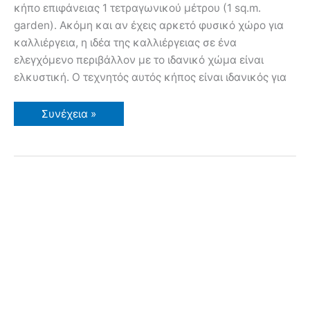
κήπο επιφάνειας 1 τετραγωνικού μέτρου (1 sq.m.
garden). Ακόμη και αν έχεις αρκετό φυσικό χώρο για
καλλιέργεια, η ιδέα της καλλιέργειας σε ένα
ελεγχόμενο περιβάλλον με το ιδανικό χώμα είναι
ελκυστική. Ο τεχνητός αυτός κήπος είναι ιδανικός για
Τεχνητός
Συνέχεια »
Κήπος
1
τ.μ.
–
Πλεονεκτήματα
και
Εμπειρίες