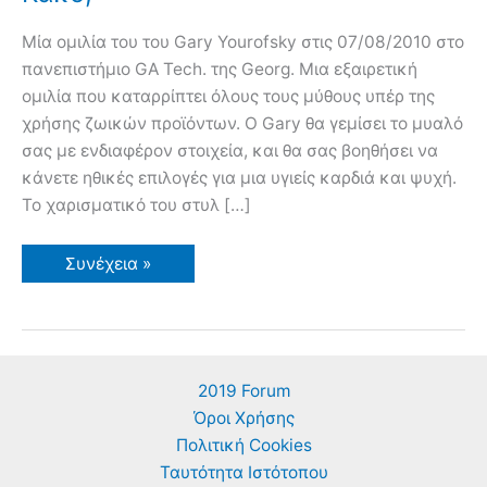
Μία ομιλία του του Gary Yourofsky στις 07/08/2010 στο
πανεπιστήμιο GA Tech. της Georg. Μια εξαιρετική
ομιλία που καταρρίπτει όλους τους μύθους υπέρ της
χρήσης ζωικών προϊόντων. Ο Gary θα γεμίσει το μυαλό
σας με ενδιαφέρον στοιχεία, και θα σας βοηθήσει να
κάνετε ηθικές επιλογές για μια υγιείς καρδιά και ψυχή.
Το χαρισματικό του στυλ […]
Gary
Συνέχεια »
Yourofsky
Το
να
Τρώμε
Κρέας,
Αυγά,
Τυρί,
2019 Forum
Γάλα
μας
Όροι Χρήσης
Κάνει
Καλό
Πολιτική Cookies
ή
Ταυτότητα Ιστότοπου
Κακό;