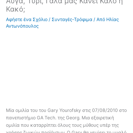
Αυγά, Τυρί, Γάλα μας Κάνει Καλό ή
Κακό;
Αφήστε ένα Σχόλιο
/
Συνταγές-Τρόφιμα
/ Από
Ηλίας
Αντωνόπουλος
Μία ομιλία του του Gary Yourofsky στις 07/08/2010 στο
πανεπιστήμιο GA Tech. της Georg. Μια εξαιρετική
ομιλία που καταρρίπτει όλους τους μύθους υπέρ της
χρήσης ζωικών προϊόντων. Ο Gary θα γεμίσει το μυαλό