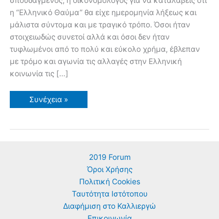
σπουδαγμένος, ή οικονομολόγος για να καταλάβεις ότι
η “Ελληνικό Θαύμα” θα είχε ημερομηνία λήξεως και
μάλιστα σύντομα και με τραγικό τρόπο. Όσοι ήταν
στοιχειωδώς συνετοί αλλά και όσοι δεν ήταν
τυφλωμένοι από το πολύ και εύκολο χρήμα, έβλεπαν
με τρόμο και αγωνία τις αλλαγές στην Ελληνική
κοινωνία τις […]
Ο
Συνέχεια »
Γεωργός
και
τα
Παιδιά
του
–
Ας
2019 Forum
κάνουμε
μία
Όροι Χρήσης
νέα
αρχή
Πολιτική Cookies
(πριν
Ταυτότητα Ιστότοπου
ή
μετά
Διαφήμιση στο Καλλιεργώ
τη
χρεοκοπία)
Επικοινωνία