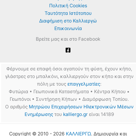
φυτών
μέσω
Πολιτική Cookies
κινητού
Ταυτότητα Ιστότοπου
τηλεφώνου
Διαφήμιση στο Καλλιεργώ
Επικοινωνία
Βρείτε μας και στο Facebook
Φέρνουμε σε επαφή όσοι αγαπούν τη φύση, έχουν κήπο,
γλάστρες στο μπαλκόνι, καλλιεργούν στον κήπο και στην
πόλη με τους
επαγγελματίες
:
Φυτώρια • Γεωπονικά Καταστήματα • Κέντρα Κήπου •
Γεωπόνοι • Συντήρηση Κήπων • Διαμόρφωση Τοπίου.
Ο αριθμός
Μητρώου Επιχειρήσεων Ηλεκτρονικών Μέσων
Ενημέρωσης
του
kalliergo.gr
είναι 14189
Copyright © 2010 - 2026
ΚΑΛΛΙΕΡΓΩ
. Δημιουργία και