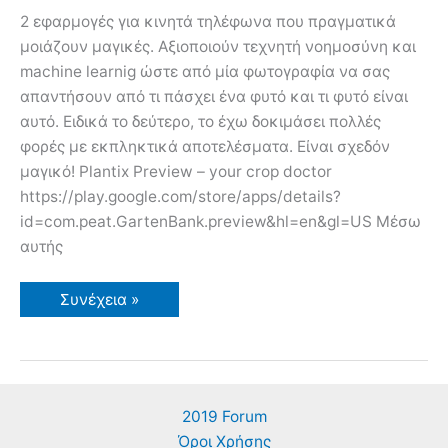
2 εφαρμογές για κινητά τηλέφωνα που πραγματικά
μοιάζουν μαγικές. Αξιοποιούν τεχνητή νοημοσύνη και
machine learnig ώστε από μία φωτογραφία να σας
απαντήσουν από τι πάσχει ένα φυτό και τι φυτό είναι
αυτό. Ειδικά το δεύτερο, το έχω δοκιμάσει πολλές
φορές με εκπληκτικά αποτελέσματα. Είναι σχεδόν
μαγικό! Plantix Preview – your crop doctor
https://play.google.com/store/apps/details?
id=com.peat.GartenBank.preview&hl=en&gl=US Μέσω
αυτής
2
Συνέχεια »
χρήσιμες
εφαρμογές
για
τις
ασθένειες
φυτών
και
2019 Forum
την
αναγνώριση
Όροι Χρήσης