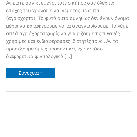
Αν είστε σαν κι εμένα, τότε ο κήπος σας όλες τις
εποχές του χρόνου είναι γεμάτος με φυτά
(αγριόχορτα). Τα φυτά αυτά συνήθως δεν έχουν όνομα
μέχρι να καταφέρουμε να τα αναγνωρίσουμε. Τα λέμε
απλά αγριόχορτα χωρίς να γνωρίζουμε τις πιθανές
χρήσιμες και ενδιαφέρουσες ιδιότητές τους.. Αν τα
προσέξουμε όμως προσεκτικά, έχουν τόσο
διαφορετικά φυσιολογικά […]
Αναγνώριση
Συνέχεια »
φυτών
–
Πως
λέγεται
αυτό
που
φυτρώνει
στον
κήπο
σου;